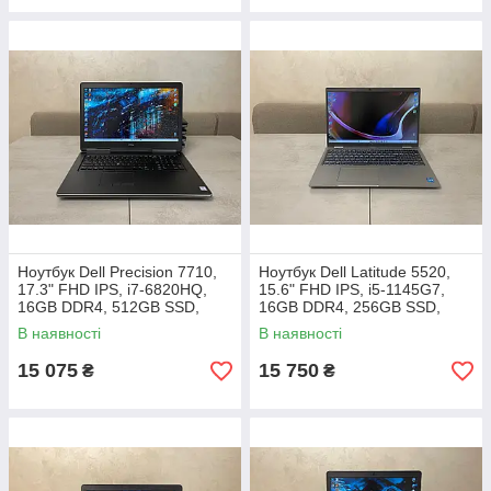
Ноутбук Dell Precision 7710,
Ноутбук Dell Latitude 5520,
17.3" FHD IPS, i7-6820HQ,
15.6" FHD IPS, i5-1145G7,
16GB DDR4, 512GB SSD,
16GB DDR4, 256GB SSD,
AMD Radeon R9 M375X 2GB
Intel Iris Xe
В наявності
В наявності
GDDR5
15 075
15 750
₴
₴