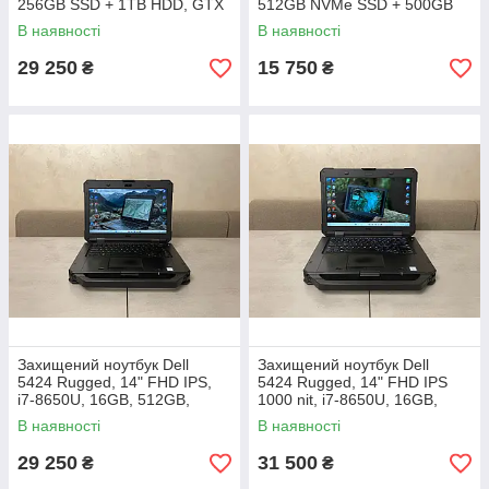
256GB SSD + 1TB HDD, GTX
512GB NVMe SSD + 500GB
1070 8GB
HDD
В наявності
В наявності
29 250
15 750
₴
₴
Захищений ноутбук Dell
Захищений ноутбук Dell
5424 Rugged, 14" FHD IPS,
5424 Rugged, 14" FHD IPS
i7-8650U, 16GB, 512GB,
1000 nit, i7-8650U, 16GB,
Radeon RX 540 4GB
256GB, Radeon RX 540 4GB
В наявності
В наявності
29 250
31 500
₴
₴