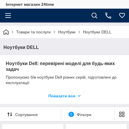
Інтернет магазин 24time
Товари та послуги
Ноутбуки
Ноутбуки DELL
Ноутбуки DELL
Ноутбуки Dell: перевірені моделі для будь-яких
задач
Пропонуємо б/в ноутбуки Dell різних серій, підготовлені до
експлуатації:
Dell Latitude
: бізнес-клас. Надійність, довговічність,
оптимальні для офісної роботи.
Показати все
Dell Precision
: мобільні робочі станції. Для 3D-
графіки, SolidWorks, важких обчислень та ігор.
Сортування
0
Фільтри
Dell Inspiron
: бюджетні моделі. Ідеальні для дому,
інтернет-серфінгу, базових задач.