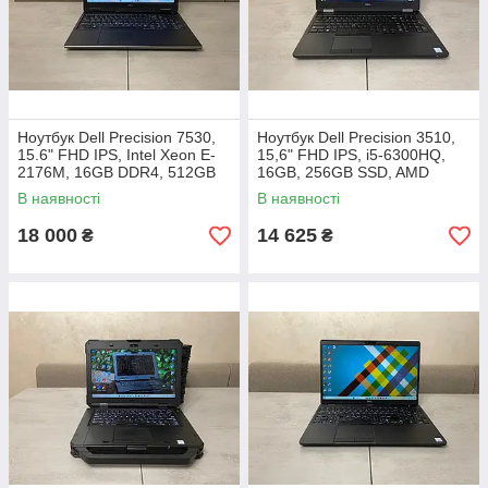
Ноутбук Dell Precision 7530,
Ноутбук Dell Precision 3510,
15.6" FHD IPS, Intel Xeon E-
15,6" FHD IPS, i5-6300HQ,
2176M, 16GB DDR4, 512GB
16GB, 256GB SSD, AMD
NVMe SSD, NVIDIA Quadro
FirePro 2GB
В наявності
В наявності
P2000 4GB GDDR5
18 000
14 625
₴
₴