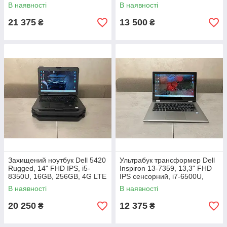
LTE
В наявності
В наявності
21 375
13 500
₴
₴
Захищений ноутбук Dell 5420
Ультрабук трансформер Dell
Rugged, 14" FHD IPS, i5-
Inspiron 13-7359, 13,3" FHD
8350U, 16GB, 256GB, 4G LTE
IPS сенсорний, i7-6500U,
8GB, 250GB SSD
В наявності
В наявності
20 250
12 375
₴
₴