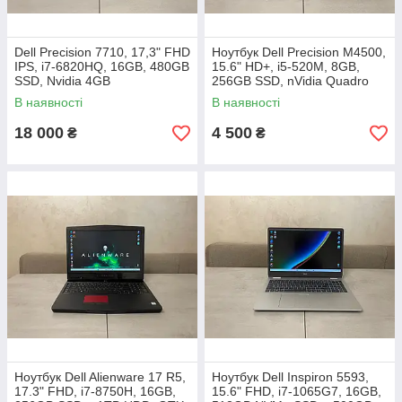
Dell Precision 7710, 17,3" FHD
Ноутбук Dell Precision M4500,
IPS, i7-6820HQ, 16GB, 480GB
15.6" HD+, i5-520M, 8GB,
SSD, Nvidia 4GB
256GB SSD, nVidia Quadro
FX 880M 1GB
В наявності
В наявності
18 000
4 500
₴
₴
Ноутбук Dell Alienware 17 R5,
Ноутбук Dell Inspiron 5593,
17.3" FHD, i7-8750H, 16GB,
15.6" FHD, i7-1065G7, 16GB,