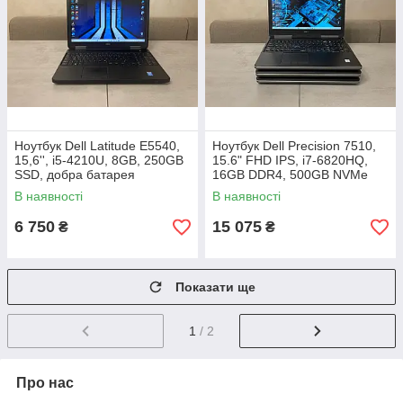
Ноутбук Dell Latitude E5540,
Ноутбук Dell Precision 7510,
15,6'', i5-4210U, 8GB, 250GB
15.6" FHD IPS, i7-6820HQ,
SSD, добра батарея
16GB DDR4, 500GB NVMe
SSD, NVIDIA Quadro M2000M
В наявності
В наявності
4GB GDDR5
6 750
15 075
₴
₴
Показати ще
1
/ 2
Про нас