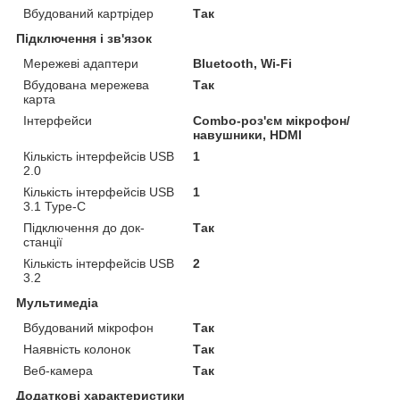
Вбудований картрідер
Так
Підключення і зв'язок
Мережеві адаптери
Bluetooth, Wi-Fi
Вбудована мережева
Так
карта
Інтерфейси
Combo-роз'єм мікрофон/
навушники, HDMI
Кількість інтерфейсів USB
1
2.0
Кількість інтерфейсів USB
1
3.1 Type-C
Підключення до док-
Так
станції
Кількість інтерфейсів USB
2
3.2
Мультимедіа
Вбудований мікрофон
Так
Наявність колонок
Так
Веб-камера
Так
Додаткові характеристики