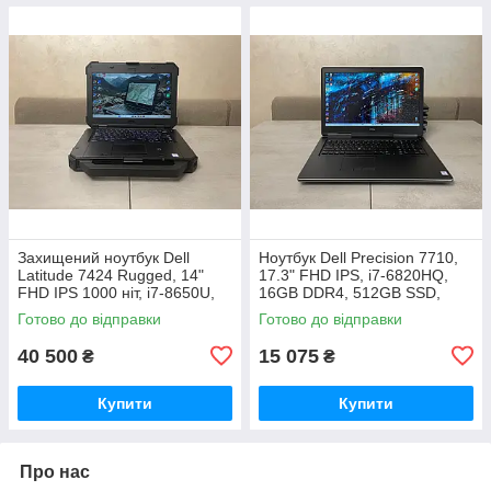
Захищений ноутбук Dell
Ноутбук Dell Precision 7710,
Latitude 7424 Rugged, 14"
17.3" FHD IPS, i7-6820HQ,
FHD IPS 1000 ніт, i7-8650U,
16GB DDR4, 512GB SSD,
16GB, 1TB SSD, AMD Radeon
AMD Radeon R9 M375X 2GB
Готово до відправки
Готово до відправки
RX 540 4GB, стилус, 4G LTE
GDDR5
40 500
15 075
₴
₴
Купити
Купити
Про нас