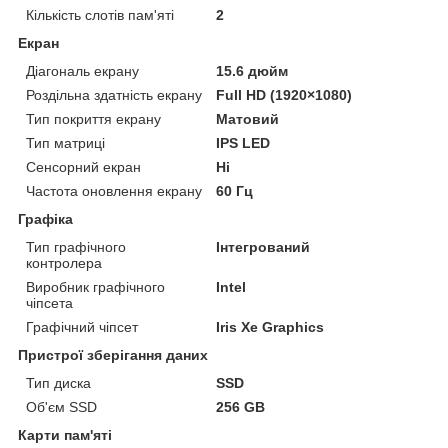
Кількість слотів пам'яті
2
Екран
Діагональ екрану
15.6 дюйм
Роздільна здатність екрану
Full HD (1920×1080)
Тип покриття екрану
Матовий
Тип матриці
IPS LED
Сенсорний екран
Ні
Частота оновлення екрану
60 Гц
Графіка
Тип графічного
Інтегрований
контролера
Виробник графічного
Intel
чіпсета
Графічний чіпсет
Iris Xe Graphics
Пристрої зберігання даних
Тип диска
SSD
Об'єм SSD
256 GB
Карти пам'яті