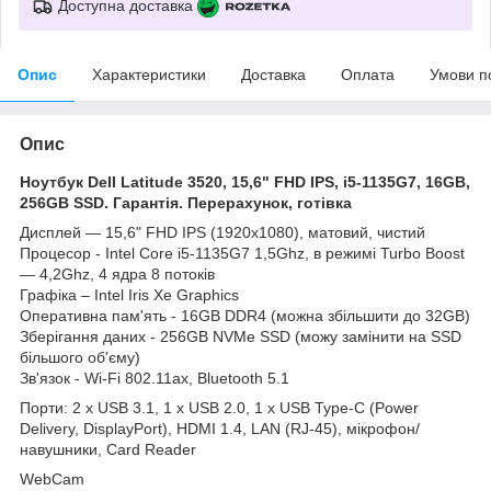
Доступна доставка
Опис
Характеристики
Доставка
Оплата
Умови п
Опис
Ноутбук Dell Latitude 3520, 15,6" FHD IPS, i5-1135G7, 16GB,
256GB SSD. Гарантія. Перерахунок, готівка
Дисплей — 15,6" FHD IPS (1920x1080), матовий, чистий
Процесор - Intel Core i5-1135G7 1,5Ghz, в режимі Turbo Boost
― 4,2Ghz, 4 ядра 8 потоків
Графіка – Intel Iris Xe Graphics
Оперативна пам'ять - 16GB DDR4 (можна збільшити до 32GB)
Зберігання даних - 256GB NVMe SSD (можу замінити на SSD
більшого об'єму)
Зв'язок - Wi-Fi 802.11ax, Bluetooth 5.1
Порти: 2 x USB 3.1, 1 x USB 2.0, 1 x USB Type-C (Power
Delivery, DisplayPort), HDMI 1.4, LAN (RJ-45), мікрофон/
навушники, Card Reader
WebCam