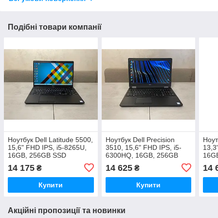
Подібні товари компанії
Ноутбук Dell Latitude 5500,
Ноутбук Dell Precision
Ноут
15,6" FHD IPS, i5-8265U,
3510, 15,6" FHD IPS, i5-
13,3
16GB, 256GB SSD
6300HQ, 16GB, 256GB
16G
SSD, AMD FirePro 2GB
14 175
14 625
14 
₴
₴
Купити
Купити
Акційні пропозиції та новинки