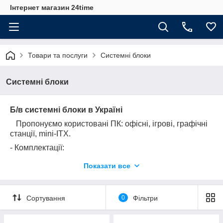
Інтернет магазин 24time
Товари та послуги
Системні блоки
Системні блоки
Б/в системні блоки в Україні
Пропонуємо користовані ПК: офісні, ігрові, графічні
станції, mini-ITX.
- Комплектації:
~ Intel Core i3/i5/i7/i9 та AMD Ryzen 3/5/7/9
Показати все
~ від 8 ГБ ОЗУ і до максимум можливого
~ SSD/HDD
~ відеокарти nVidia GeForce / AMD Radeon
Сортування
0
Фільтри
Кожен блок пройшов повне тестування:
багатогодинний стрес-тест CPU/GPU, перевірка блоку