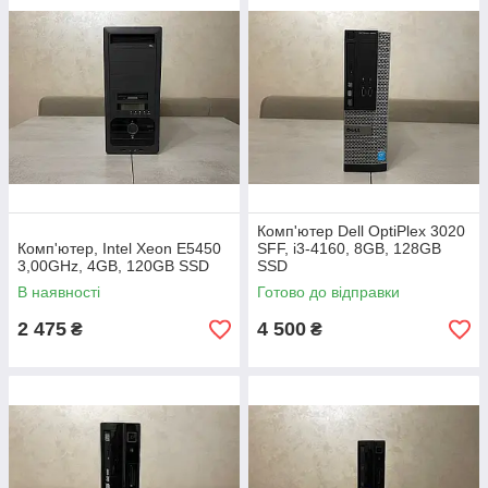
живлення, портів, заміну термопасти.
Надаємо гарантію.
Оплата готівкою або безготівковий перерахунок з
ПДВ.
Windows 10/11, Linux, драйвери, офіс, антивірус,
браузер вже встановлені.
Відправка «Нова пошта» чи іншою кур'єрською
Комп'ютер Dell OptiPlex 3020
службою по Україні, самовивіз у Львові.
Комп'ютер, Intel Xeon E5450
SFF, i3-4160, 8GB, 128GB
3,00GHz, 4GB, 120GB SSD
SSD
В наявності
Готово до відправки
2 475
4 500
₴
₴