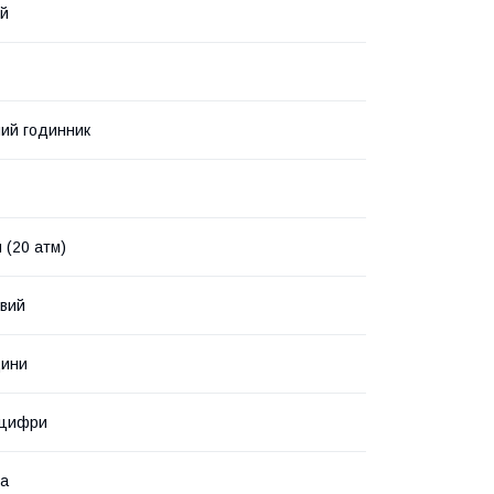
й
ий годинник
 (20 атм)
вий
дини
 цифри
ка