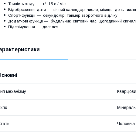
Точність ходу ― +/- 15 c / міс
Відображення дати ― вічний календар, число, місяць, день тижня
Спорт-функції ― секундомір, таймер зворотного відліку
Додаткові функції ― будильник, світовий час, щогодинний сигнал, 
Підсвічування ― дисплея
арактеристики
Основні
ип механізму
Кварцов
кло
Мінераль
тать
Чоловіча