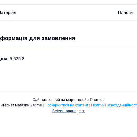
атеріал
Пластик
нформація для замовлення
іна:
5 625 ₴
Сайт створений на маркетплейсі
Prom.ua
Інтернет магазин 24time |
Поскаржитися на контент
|
Політика конфіденційност
Select Language
▼