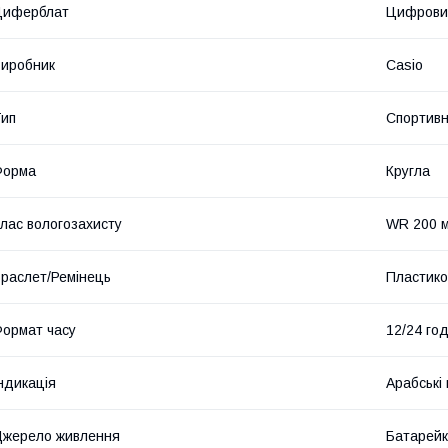
Циферблат
Цифрови
иробник
Casio
ип
Спортивн
Форма
Кругла
лас вологозахисту
WR 200 м
раслет/Ремінець
Пластико
ормат часу
12/24 го
ндикація
Арабські
жерело живлення
Батарей