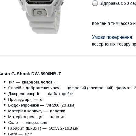
Відправка з 20 се
Компанія тимчасово 
повернення товару п
Casio G-Shock DW-6900NB-7
Тип — кварцові, чоловічі
Спосіб відображення часу ― цифровий (електронний), формат 12
Джерело енергії ― від батарейки
Протиударні ― є
Водонепроникні ― WR200 (20 атм)
Матеріал корпусу ― пластик
Матеріал ремінця ― пластик
Скло ― мінеральне
Габариті (ШхВхТ) — 50x53.2x16.3 мм
Вага ― 67 г