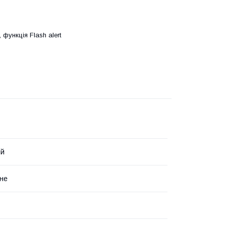
функція Flash alert
ий
не