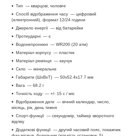
Тип
― кварцові, чоловічі
Спосіб відображення часу
― цифровий
(електронний), формат 12/24 години
Джерело енергії ―
від батарейки
Протиударні ―
є
Водонепроникні
― WR200 (20 атм)
Матеріал корпусу
― пластик
Матеріал ремінця ―
каучук
Скло ―
мінеральне
Габарити (ШхВхТ)
― 50x52.4x17.7 мм
Вага
― 68.2 г
Точність ходу ―
+/- 15 с / міс
Відображення дати
― вічний календар, число,
місяць, рік, день тижня
Спорт-функції
― секундомір, таймер зворотного
відліку
Додаткові функції
― другий часовий пояс, покажчик
фаз місяця, будильник (кількість установок: 5)