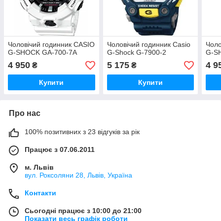
Чоловічий годинник CASIO
Чоловічий годинник Casio
Чоло
G-SHOCK GA-700-7A
G-Shock G-7900-2
G-S
4 950
5 175
4 9
₴
₴
Купити
Купити
Про нас
100% позитивних з 23 відгуків за рік
Працює з 07.06.2011
м. Львів
вул. Роксоляни 28, Львів, Україна
Контакти
Сьогодні працює з 10:00 до 21:00
Показати весь графік роботи