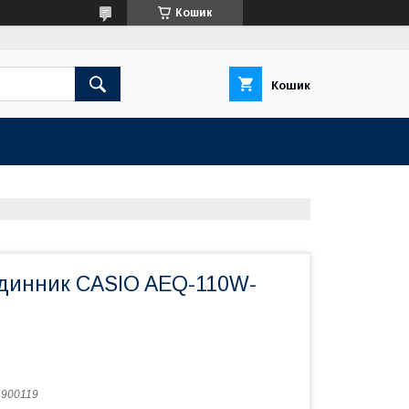
Кошик
Кошик
одинник CASIO AEQ-110W-
:
900119