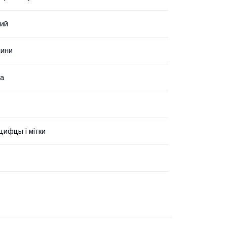
ний
дини
ка
 цифцы і мітки