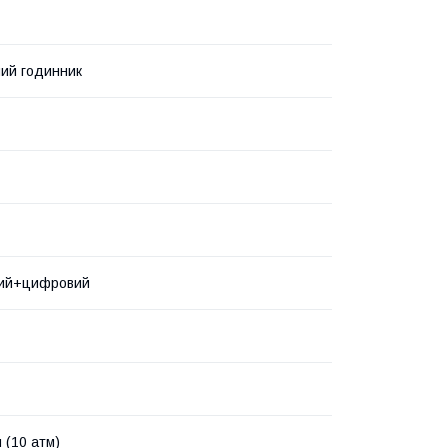
ий годинник
ний+цифровий
 (10 атм)