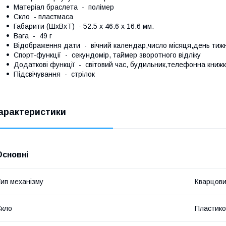
Матеріал браслета - полімер
Скло - пластмаса
Габарити (ШхВхТ) - 52.5 x 46.6 x 16.6 мм.
Вага - 49 г
Відображення дати - вічний календар,число місяця,день тиж
Спорт-функції - секундомір, таймер зворотного відліку
Додаткові функції - світовий час, будильник,телефонна книж
Підсвічування - стрілок
арактеристики
Основні
ип механізму
Кварцов
кло
Пластико