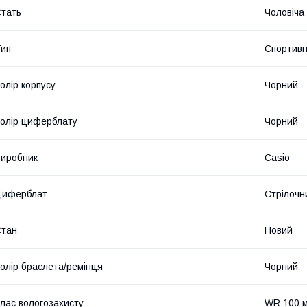
тать
Чоловіча
ип
Спортивн
олір корпусу
Чорний
олір циферблату
Чорний
иробник
Casio
Циферблат
Стрілоч
Стан
Новий
олір браслета/ремінця
Чорний
лас вологозахисту
WR 100 м