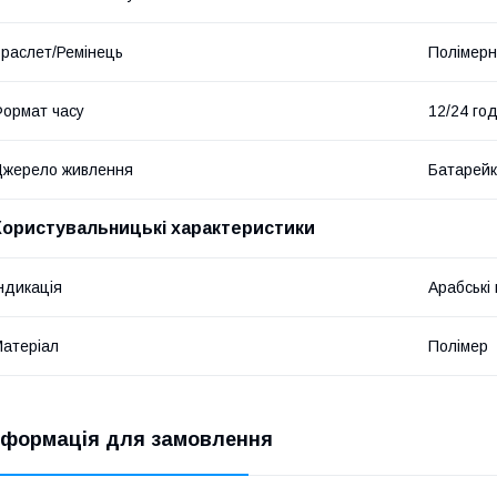
раслет/Ремінець
Полімер
ормат часу
12/24 го
жерело живлення
Батарей
Користувальницькі характеристики
ндикація
Арабські
атеріал
Полімер
нформація для замовлення