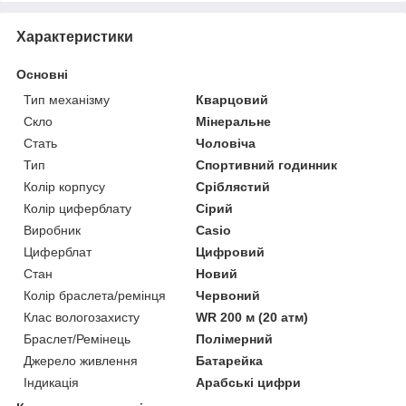
Характеристики
Основні
Тип механізму
Кварцовий
Скло
Мінеральне
Стать
Чоловіча
Тип
Спортивний годинник
Колір корпусу
Сріблястий
Колір циферблату
Сірий
Виробник
Casio
Циферблат
Цифровий
Стан
Новий
Колір браслета/ремінця
Червоний
Клас вологозахисту
WR 200 м (20 атм)
Браслет/Ремінець
Полімерний
Джерело живлення
Батарейка
Індикація
Арабські цифри