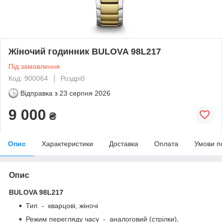
Жіночий годинник BULOVA 98L217
Під замовлення
Код: 900064
Роздріб
Відправка з
23 серпня 2026
9 000
₴
Опис
Характеристики
Доставка
Оплата
Умови п
Опис
BULOVA 98L217
Тип - кварцові, жіночі
Режим перегляду часу - аналоговий (стрілки),