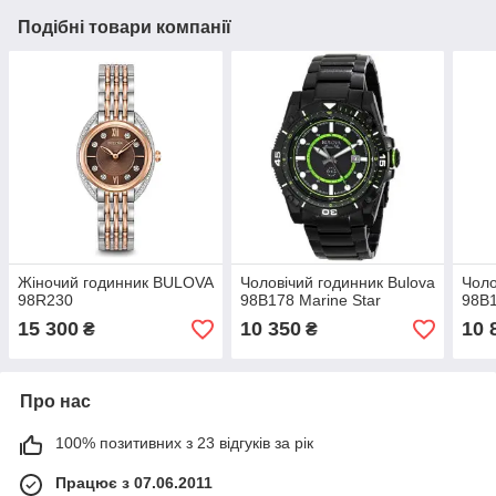
Подібні товари компанії
Жіночий годинник BULOVA
Чоловічий годинник Bulova
Чоло
98R230
98B178 Marine Star
98B1
15 300
10 350
10 
₴
₴
Про нас
100% позитивних з 23 відгуків за рік
Працює з 07.06.2011