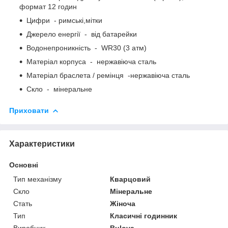
формат 12 годин
Цифри - римські,мітки
Джерело енергії - від батарейки
Водонепроникність - WR30 (3 атм)
Матеріал корпуса - нержавіюча сталь
Матеріал браслета / ремінця -нержавіюча сталь
Скло - мінеральне
Приховати
Характеристики
Основні
Тип механізму
Кварцовий
Скло
Мінеральне
Стать
Жіноча
Тип
Класичні годинник
Виробник
Bulova