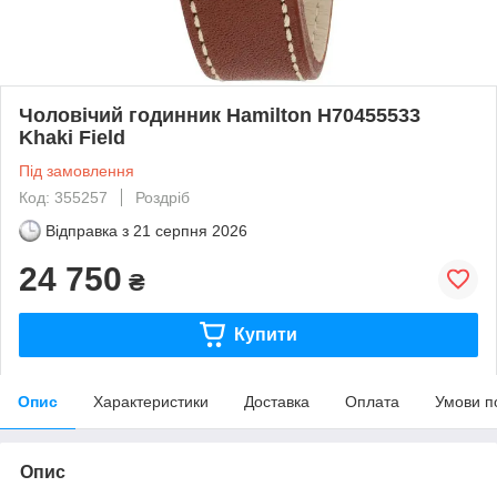
Чоловічий годинник Hamilton H70455533
Khaki Field
Під замовлення
Код: 355257
Роздріб
Відправка з
21 серпня 2026
24 750
₴
Купити
Опис
Характеристики
Доставка
Оплата
Умови п
Опис