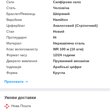
Скло
Сапфірове скло
Стать
Чоловіча
Браслет/Ремінець
Шкіряний
Виробник
Hamilton
Циферблат
Аналоговий (Стрілочний)
Стан
Новий
Протиударні
Ні
Матеріал
Нержавіюча сталь
Клас вологозахисту
WR 100 м (10 атм)
Формат часу
12/24 години
Джерело живлення
Пружинний механізм
Індикація
Арабські цифри
Форма
Кругла
Приховати
Умови доставки
Нова Пошта