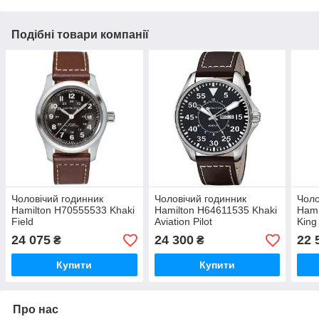
Подібні товари компанії
Чоловічий годинник
Чоловічий годинник
Чоло
Hamilton H70555533 Khaki
Hamilton H64611535 Khaki
Hami
Field
Aviation Pilot
King
24 075
24 300
22 
₴
₴
Купити
Купити
Про нас