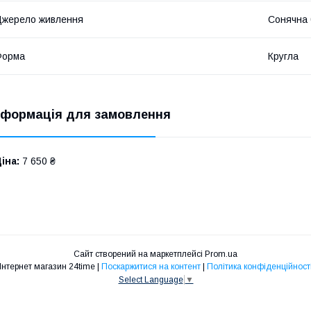
жерело живлення
Сонячна 
Форма
Кругла
нформація для замовлення
іна:
7 650 ₴
Сайт створений на маркетплейсі
Prom.ua
Інтернет магазин 24time |
Поскаржитися на контент
|
Політика конфіденційност
Select Language
▼