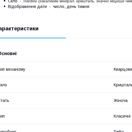
Скло -
Hardlex (закалений мінерал, кришталь, значно міцніше чи
Відображення дати - число, день тижня
арактеристики
Основні
ип механізму
Кварцов
кло
Криштал
тать
Жіноча
ип
Класичні
иробник
Seiko