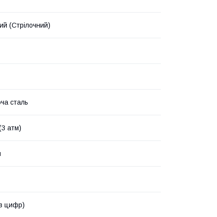
ий (Стрілочний)
ча сталь
(3 атм)
й
ез цифр)