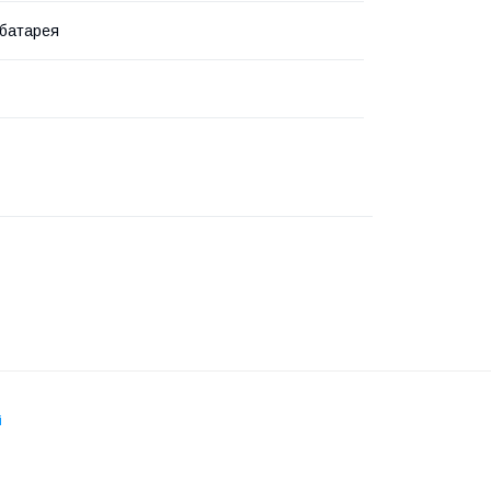
батарея
і