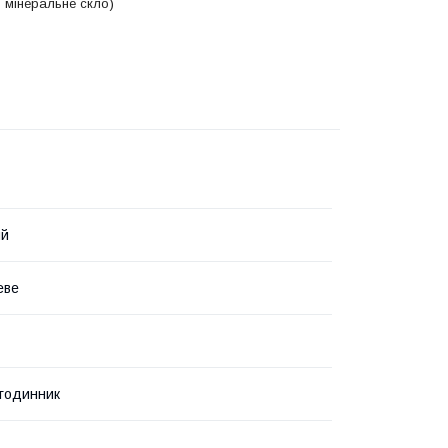
м мінеральне скло)
ий
еве
 годинник