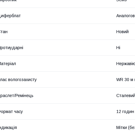
Циферблат
Аналогов
Стан
Новий
ротиударні
Ні
атеріал
Нержавію
лас вологозахисту
WR 30 м 
раслет/Ремінець
Сталеви
ормат часу
12 годин
ндикація
Мітки (б