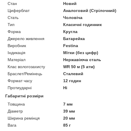
Стан
Новий
Циферблат
Аналоговий (Стрілочний)
Стать
Чоловіча
Тип
Класичні годинник
Форма
Кругла
Джерело живлення
Батарейка
Виробник
Festina
Індикація
Мітки (без цифр)
Матеріал
Нержавіюча сталь
Клас вологозахисту
WR 50 м (5 атм)
Браслет/Ремінець
Сталевий
Формат часу
12 годин
Протиударні
Ні
Габаритні розміри
Товщина
7 мм
Діаметр
39 мм
Ширина ремінця
20 мм
Вага
85 г