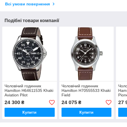
Всі умови повернення
Подібні товари компанії
Чоловічий годинник
Чоловічий годинник
Чоло
Hamilton H64611535 Khaki
Hamilton H70555533 Khaki
Hami
Aviation Pilot
Field
Pion
24 300
24 075
27 
₴
₴
Купити
Купити