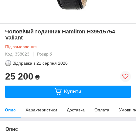
Чоловічий годинник Hamilton H39515754
Valiant
Під замовлення
Код: 358023
Роздріб
Відправка з
21 серпня 2026
25 200
₴
Купити
Опис
Характеристики
Доставка
Оплата
Умови п
Опис