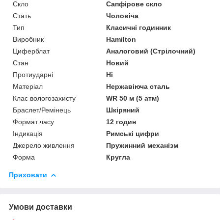
Скло
Сапфірове скло
Стать
Чоловіча
Тип
Класичні годинник
Виробник
Hamilton
Циферблат
Аналоговий (Стрілочний)
Стан
Новий
Протиударні
Ні
Матеріал
Нержавіюча сталь
Клас вологозахисту
WR 50 м (5 атм)
Браслет/Ремінець
Шкіряний
Формат часу
12 годин
Індикація
Римські цифри
Джерело живлення
Пружинний механізм
Форма
Кругла
Приховати
Умови доставки