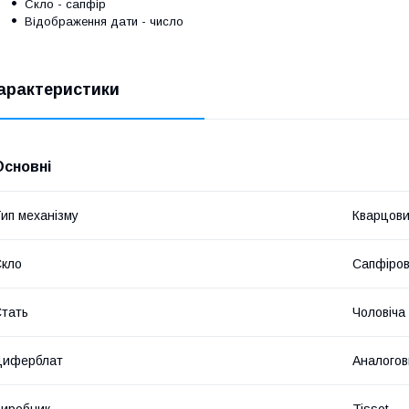
Скло
-
сапфір
Відображення дати - число
арактеристики
Основні
ип механізму
Кварцов
кло
Сапфіров
тать
Чоловіча
Циферблат
Аналогов
иробник
Tissot