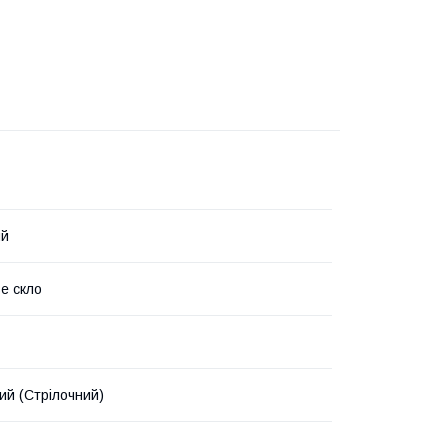
ий
е скло
ий (Стрілочний)