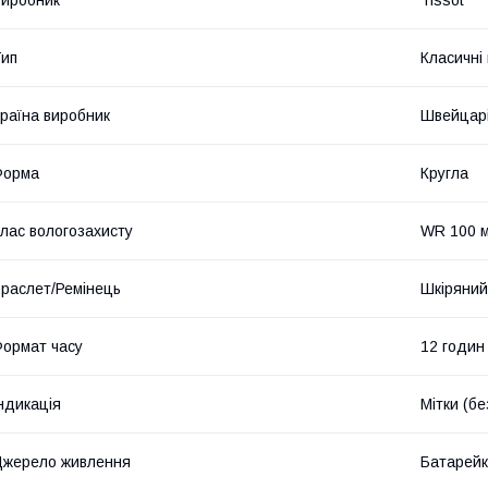
ип
Класичні
раїна виробник
Швейцар
Форма
Кругла
лас вологозахисту
WR 100 м
раслет/Ремінець
Шкіряний
ормат часу
12 годин
ндикація
Мітки (б
жерело живлення
Батарей