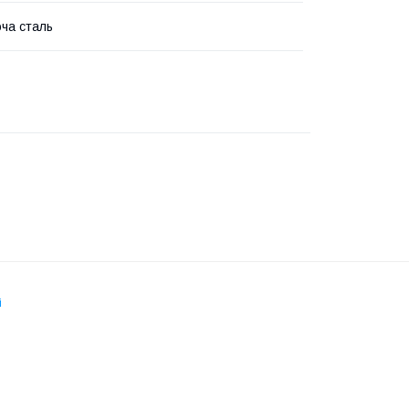
ча сталь
і