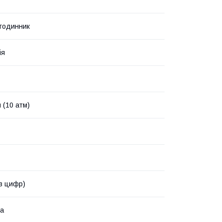
 годинник
ія
 (10 атм)
ез цифр)
ка