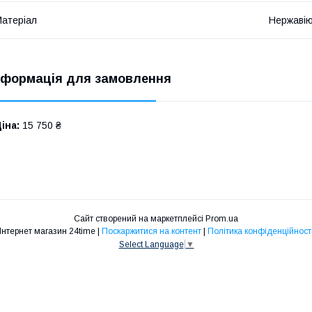
атеріал
Нержавію
нформація для замовлення
іна:
15 750 ₴
Сайт створений на маркетплейсі
Prom.ua
Інтернет магазин 24time |
Поскаржитися на контент
|
Політика конфіденційност
Select Language
▼