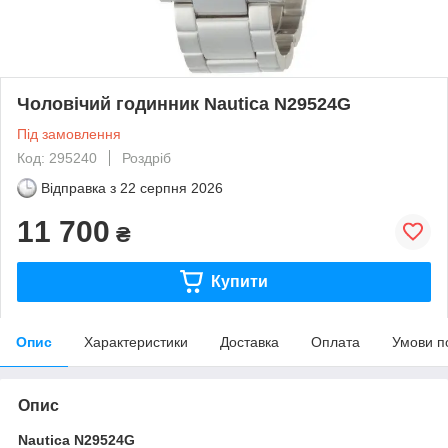
Чоловічий годинник Nautica N29524G
Під замовлення
Код: 295240
Роздріб
Відправка з
22 серпня 2026
11 700
₴
Купити
Опис
Характеристики
Доставка
Оплата
Умови п
Опис
Nautica N29524G