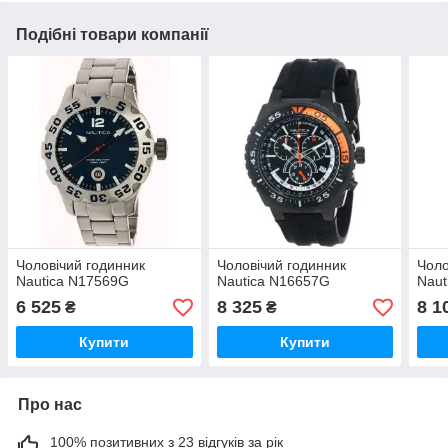
Подібні товари компанії
Чоловічий годинник
Чоловічий годинник
Чоло
Nautica N17569G
Nautica N16657G
Naut
6 525
8 325
8 1
₴
₴
Купити
Купити
Про нас
100% позитивних з 23 відгуків за рік