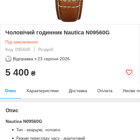
Чоловічий годинник Nautica N09560G
Під замовлення
Код: 095600
Роздріб
Відправка з
23 серпня 2026
5 400
₴
Опис
Характеристики
Доставка
Оплата
Умови п
Опис
Nautica N09560G​
Тип - кварцові, чоловічі
Режим перегляду часу - аналоговий