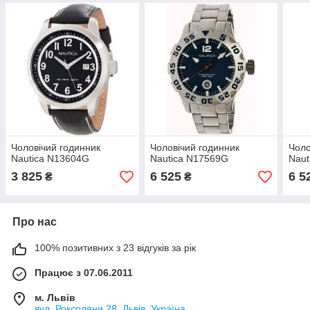
Чоловічий годинник
Чоловічий годинник
Чоло
Nautica N13604G
Nautica N17569G
Naut
3 825
6 525
6 5
₴
₴
Про нас
100% позитивних з 23 відгуків за рік
Працює з 07.06.2011
м. Львів
вул. Роксоляни 28, Львів, Україна