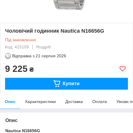
Чоловічий годинник Nautica N16656G
Під замовлення
Код: 415109
Роздріб
Відправка з
21 серпня 2026
9 225
₴
Купити
Опис
Характеристики
Доставка
Оплата
Умови п
Опис
Nautica N16656G