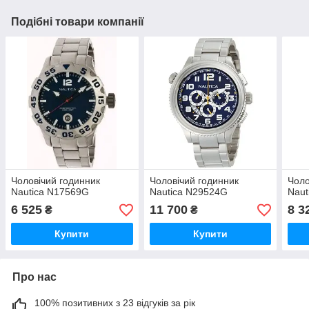
Подібні товари компанії
Чоловічий годинник
Чоловічий годинник
Чоло
Nautica N17569G
Nautica N29524G
Naut
6 525
11 700
8 3
₴
₴
Купити
Купити
Про нас
100% позитивних з 23 відгуків за рік