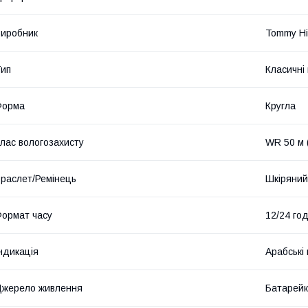
иробник
Tommy Hil
ип
Класичні
Форма
Кругла
лас вологозахисту
WR 50 м 
раслет/Ремінець
Шкіряний
ормат часу
12/24 го
ндикація
Арабські
жерело живлення
Батарей