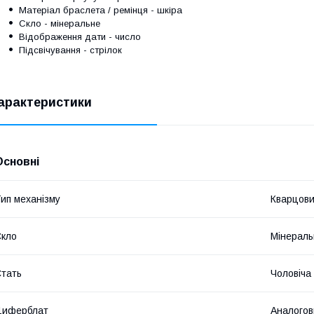
Матеріал браслета / ремінця - шкіра
Скло
-
мінеральне
Відображення дати - число
Підсвічування - стрілок
арактеристики
Основні
ип механізму
Кварцов
кло
Мінераль
тать
Чоловіча
Циферблат
Аналогов