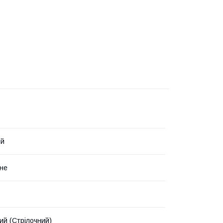
ий
не
ий (Стрілочний)