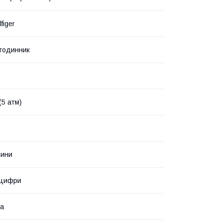
figer
 годинник
(5 атм)
дини
 цифри
ка