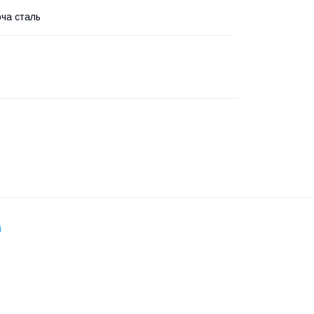
ча сталь
і