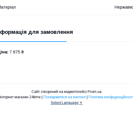
атеріал
Нержавію
нформація для замовлення
іна:
7 875 ₴
Сайт створений на маркетплейсі
Prom.ua
Інтернет магазин 24time |
Поскаржитися на контент
|
Політика конфіденційност
Select Language
▼