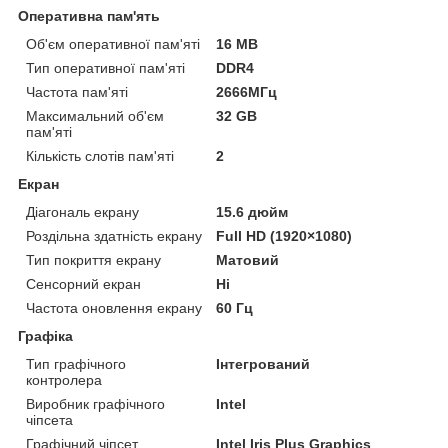
Оперативна пам'ять
Об'єм оперативної пам'яті
16 MB
Тип оперативної пам'яті
DDR4
Частота пам'яті
2666МГц
Максимальний об'єм
32 GB
пам'яті
Кількість слотів пам'яті
2
Екран
Діагональ екрану
15.6 дюйм
Роздільна здатність екрану
Full HD (1920×1080)
Тип покриття екрану
Матовий
Сенсорний екран
Ні
Частота оновлення екрану
60 Гц
Графіка
Тип графічного
Інтегрований
контролера
Виробник графічного
Intel
чіпсета
Графічний чіпсет
Intel Iris Plus Graphics