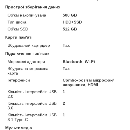
Пристрої зберігання даних
Об'єм накопичувача
500 GB
Тип диска
HDD+SSD
Об'єм SSD
512 GB
Карти пам'яті
Вбудований картрідер
Так
Підключення і зв'язок
Мережеві адаптери
Bluetooth, Wi-Fi
Вбудована мережева
Так
карта
Інтерфейси
Combo-роз'єм мікрофон/
навушники, HDMI
Кількість інтерфейсів USB
1
2.0
Кількість інтерфейсів USB
2
3.0
Кількість інтерфейсів USB
1
3.1 Type-C
Мультимедіа