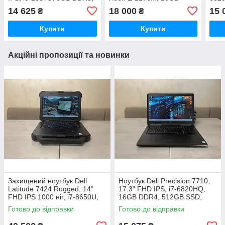
512GB NVMe SSD, Intel
DDR4, 512GB NVMe SSD,
512
14 625
18 000
15 
₴
₴
UHD
NVIDIA Quadro P2000 4GB
R9 
GDDR5
Купити
Купити
Акційні пропозиції та новинки
Захищений ноутбук Dell
Ноутбук Dell Precision 7710,
Latitude 7424 Rugged, 14"
17.3" FHD IPS, i7-6820HQ,
FHD IPS 1000 ніт, i7-8650U,
16GB DDR4, 512GB SSD,
16GB, 1TB SSD, AMD Radeon
AMD Radeon R9 M375X 2GB
Готово до відправки
Готово до відправки
RX 540 4GB, стилус, 4G LTE
GDDR5