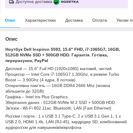
Доступна доставка
Опис
Характеристики
Доставка
Оплата
Умови п
Опис
Ноутбук Dell Inspiron 5593, 15.6" FHD, i7-1065G7, 16GB,
512GB NVMe SSD + 500GB HDD. Гарантія. Готівка,
перерахунок, PayPal
Дисплей — 15.6" Full HD (1920х1080) матовий, чистий
Процесор ― Intel Core i7-1065G7 1,30Ghz, в режимі Turbo
Boost ― 3,90Ghz (4 ядра, 8 потоків)
Оперативна пам'ять ― 16GB DDR4 2666 Mhz (можна
збільшити до 32GB)
Графіка – Intel Iris Plus Graphics
Зберігання даних - 512GB NVMe M.2 SSD + 500GB HDD
Зв'язок - Wi-Fi 802.11ac, Bluetooth, LAN (Fast Ethernet)
Роз'єми і порти : 1 x USB 3.1 Type-C, 2 x USB 3.1 Gen 1, 1 x
USB 2.0, HDMI 1.4b, LAN (RJ-45), кардрідер SD, комбінований
аудіороз'єм для навушників/мікрофона