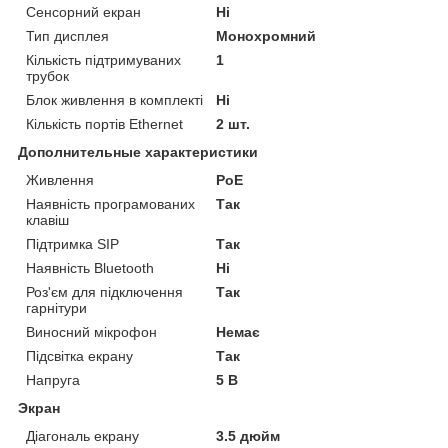
Сенсорний екран
Ні
Тип дисплея
Монохромний
Кількість підтримуваних
1
трубок
Блок живлення в комплекті
Ні
Кількість портів Ethernet
2 шт.
Дополнительные характеристики
Живлення
PoE
Наявність програмованих
Так
клавіш
Підтримка SIP
Так
Наявність Bluetooth
Ні
Роз'єм для підключення
Так
гарнітури
Виносний мікрофон
Немає
Підсвітка екрану
Так
Напруга
5 В
Экран
Діагональ екрану
3.5 дюйм