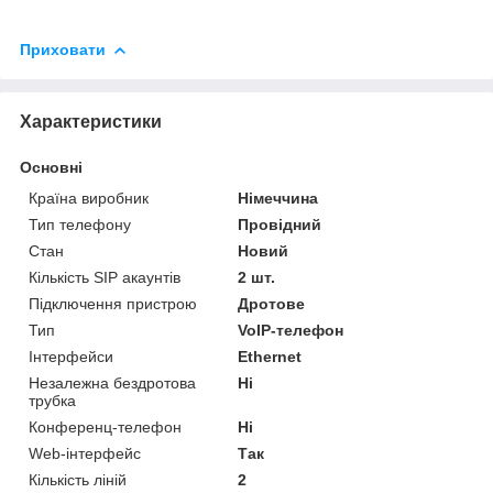
Приховати
Характеристики
Основні
Країна виробник
Німеччина
Тип телефону
Провідний
Стан
Новий
Кількість SIP акаунтів
2 шт.
Підключення пристрою
Дротове
Тип
VoIP-телефон
Інтерфейси
Ethernet
Незалежна бездротова
Ні
трубка
Конференц-телефон
Ні
Web-інтерфейс
Так
Кількість ліній
2