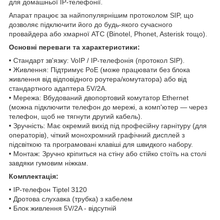
для домашньої IP-телефонії.
Апарат працює за найпопулярнішим протоколом SIP, що
дозволяє підключити його до будь-якого сучасного
провайдера або хмарної АТС (Binotel, Phonet, Asterisk тощо).
Основні переваги та характеристики:
• Стандарт зв'язку: VoIP / IP-телефонія (протокол SIP).
• Живлення: Підтримує PoE (може працювати без блока
живлення від відповідного роутера/комутатора) або від
стандартного адаптера 5V/2A.
• Мережа: Вбудований двопортовий комутатор Ethernet
(можна підключити телефон до мережі, а комп'ютер — через
телефон, щоб не тягнути другий кабель).
• Зручність: Має окремий вихід під професійну гарнітуру (для
операторів), чіткий монохромний графічний дисплей з
підсвіткою та програмовані клавіші для швидкого набору.
• Монтаж: Зручно кріпиться на стіну або стійко стоїть на столі
завдяки гумовим ніжкам.
Комплектація:
• IP-телефон Tiptel 3120
• Дротова слухавка (трубка) з кабелем
• Блок живлення 5V/2A - відсутній