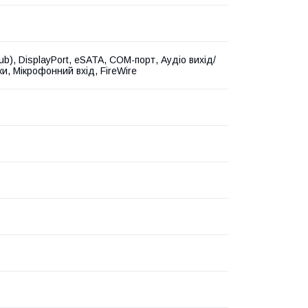
b), DisplayPort, eSATA, COM-порт, Аудіо вихід/
и, Мікрофонний вхід, FireWire