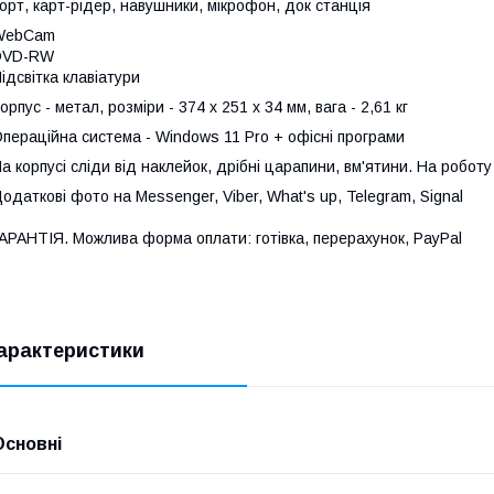
орт, карт-рідер, навушники, мікрофон, док станція
WebCam
DVD-RW
ідсвітка клавіатури
орпус - метал, розміри - 374 x 251 x 34 мм, вага - 2,61 кг
пераційна система - Windows 11 Pro + офісні програми
а корпусі сліди від наклейок, дрібні царапини, вм'ятини. На роботу
одаткові фото на Messenger, Viber, What's up, Telegram, Signal
АРАНТІЯ. Можлива форма оплати: готівка, перерахунок, PayPal
арактеристики
Основні