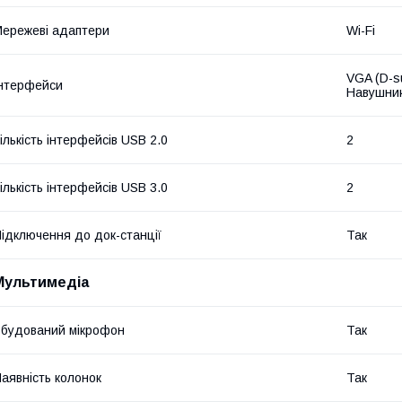
ережеві адаптери
Wi-Fi
VGA (D-su
нтерфейси
Навушник
ількість інтерфейсів USB 2.0
2
ількість інтерфейсів USB 3.0
2
ідключення до док-станції
Так
Мультимедіа
будований мікрофон
Так
аявність колонок
Так