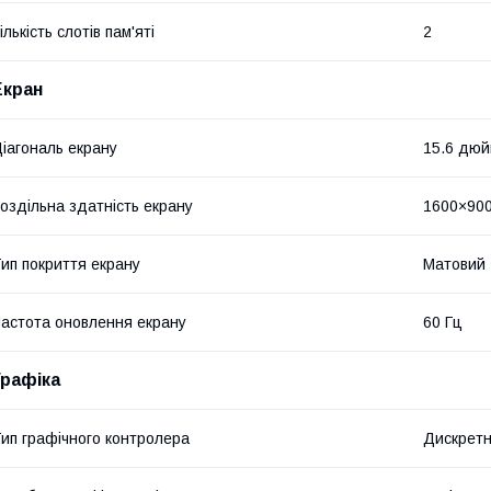
ількість слотів пам'яті
2
Екран
іагональ екрану
15.6 дю
оздільна здатність екрану
1600×90
ип покриття екрану
Матовий
астота оновлення екрану
60 Гц
Графіка
ип графічного контролера
Дискрет