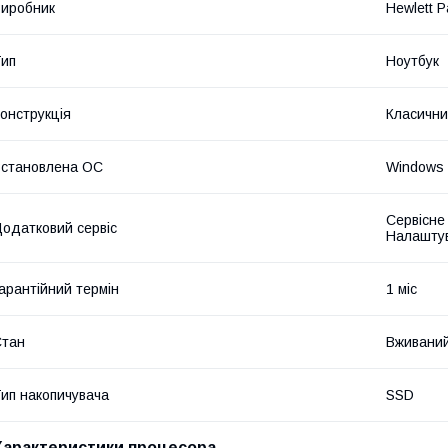
иробник
Hewlett P
ип
Ноутбук
онструкція
Класичн
становлена ОС
Windows 
Сервісне
одатковий сервіс
Налашту
арантійний термін
1 міс
Стан
Вживани
ип накопичувача
SSD
Характеристики процесора