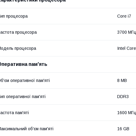
ип процесора
Core i7
астота процесора
3700 МГ
одель процесора
Intel Cor
Оперативна пам'ять
б'єм оперативної пам'яті
8 MB
ип оперативної пам'яті
DDR3
астота пам'яті
1600 МГ
аксимальний об'єм пам'яті
16 GB