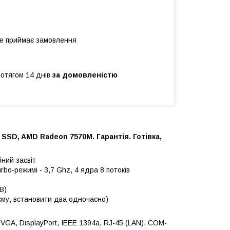
не приймає замовлення
ротягом 14 днів
за домовленістю
 SSD, AMD Radeon 7570M. Гарантія. Готівка,
ний засвіт
rbo-режимі - 3,7 Ghz, 4 ядра 8 потоків
B)
єму, встановити два одночасно)
 VGA, DisplayPort, IEEE 1394a, RJ-45 (LAN), COM-