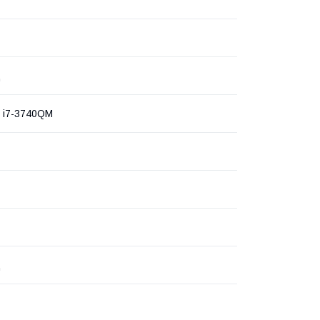
ц
e i7-3740QM
ц