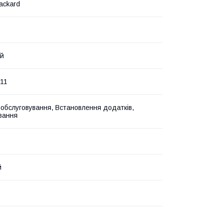
ackard
ий
11
 обслуговування, Встановлення додатків,
вання
й