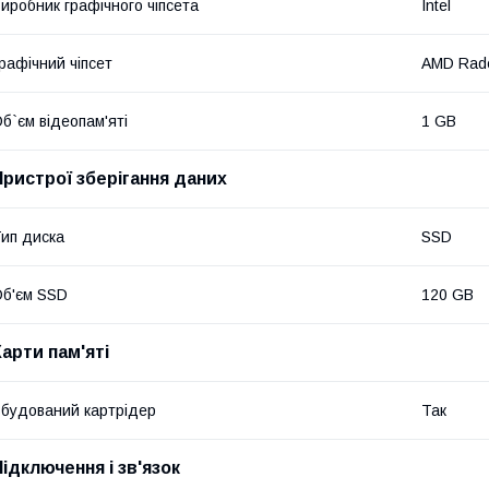
иробник графічного чіпсета
Intel
рафічний чіпсет
AMD Rad
б`єм відеопам'яті
1 GB
Пристрої зберігання даних
ип диска
SSD
б'єм SSD
120 GB
Карти пам'яті
будований картрідер
Так
Підключення і зв'язок