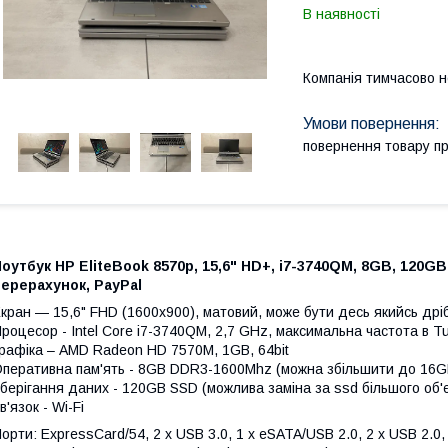
В наявності
Компанія тимчасово 
повернення товару п
оутбук HP EliteBook 8570p, 15,6" HD+, i7-3740QM, 8GB, 120GB
ерерахунок, PayPal
кран — 15,6" FHD (1600х900), матовий, може бути десь якийсь дріб
роцесор - Intel Core i7-3740QM, 2,7 GHz, максимальна частота в Tu
рафіка – AMD Radeon HD 7570M, 1GB, 64bit
перативна пам'ять - 8GB DDR3-1600Mhz (можна збільшити до 16G
берігання даних - 120GB SSD (можлива заміна за ssd більшого об'
в'язок - Wi-Fi
орти: ExpressCard/54, 2 x USB 3.0, 1 x eSATA/USB 2.0, 2 x USB 2.0,