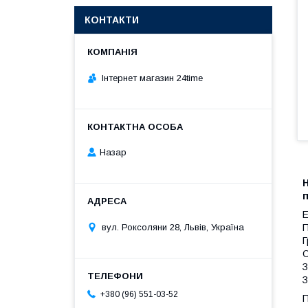
КОНТАКТИ
Інтернет магазин 24time
Назар
Н
п
Е
вул. Роксоляни 28, Львів, Україна
П
Г
О
З
З
+380 (96) 551-03-52
П