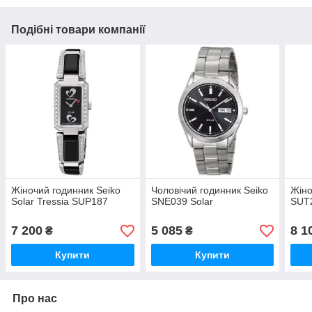
Подібні товари компанії
Жіночий годинник Seiko
Чоловічий годинник Seiko
Жіно
Solar Tressia SUP187
SNE039 Solar
SUT2
7 200
5 085
8 1
₴
₴
Купити
Купити
Про нас