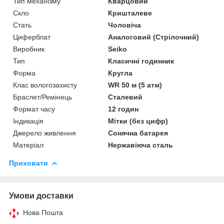
Тип механізму
Кварцовий
Скло
Кришталеве
Стать
Чоловіча
Циферблат
Аналоговий (Стрілочний)
Виробник
Seiko
Тип
Класичні годинник
Форма
Кругла
Клас вологозахисту
WR 50 м (5 атм)
Браслет/Ремінець
Сталевий
Формат часу
12 годин
Індикація
Мітки (без цифр)
Джерело живлення
Сонячна батарея
Матеріал
Нержавіюча сталь
Приховати
Умови доставки
Нова Пошта