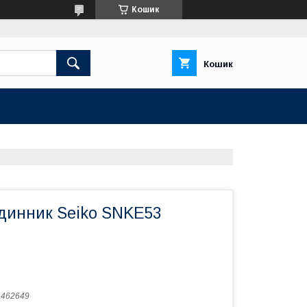
Кошик
Кошик
одинник Seiko SNKE53
:
462649