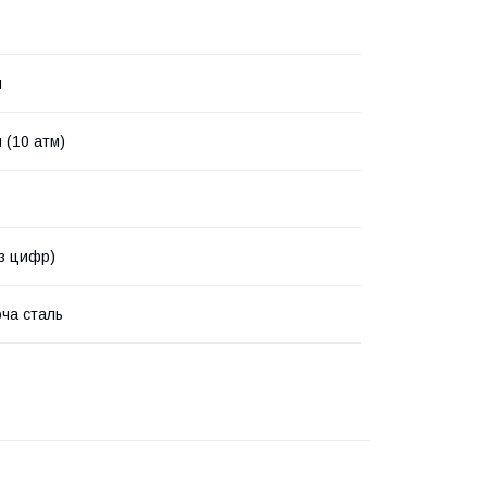
й
 (10 атм)
ез цифр)
ча сталь