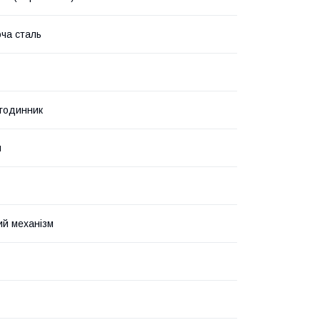
ча сталь
 годинник
й
й механізм