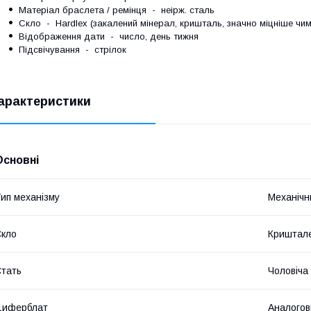
Матеріал браслета / ремінця
-
неірж. сталь
Скло
- Hardlex (закалений мінерал, кришталь, значно міцніше чим
Відображення дати - число, день тижня
Підсвічування - стрілок
арактеристики
Основні
ип механізму
Механічн
кло
Криштал
тать
Чоловіча
Циферблат
Аналогов