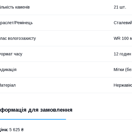
ількість каменів
21 шт.
раслет/Ремінець
Сталеви
лас вологозахисту
WR 100 м
ормат часу
12 годин
ндикація
Мітки (б
атеріал
Нержавію
нформація для замовлення
іна:
5 625 ₴