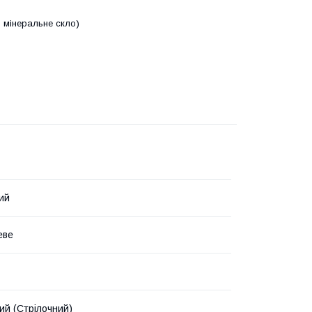
 мінеральне скло)
ий
еве
ий (Стрілочний)