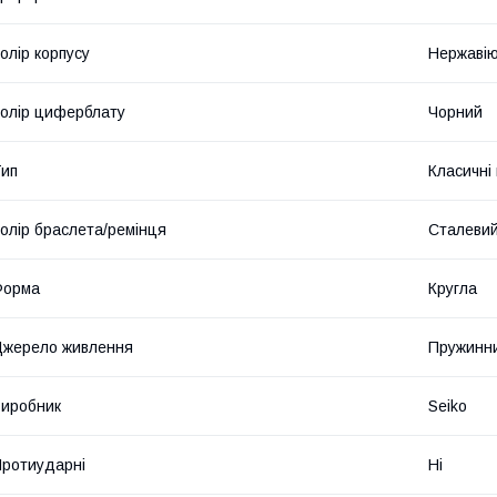
олір корпусу
Нержавію
олір циферблату
Чорний
ип
Класичні
олір браслета/ремінця
Сталеви
Форма
Кругла
жерело живлення
Пружинни
иробник
Seiko
ротиударні
Ні