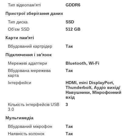
Тип відеопам'яті
GDDR6
Пристрої зберігання даних
Тип диска
SSD
Об'єм SSD
512 GB
Карти пам'яті
Вбудований картрідер
Так
Підключення і зв'язок
Мережеві адаптери
Bluetooth, Wi-Fi
Вбудована мережева
Так
карта
Інтерфейси
HDMI, mini DisplayPort,
Thunderbolt, Аудіо вихід/
Навушники, Мікрофонний
вхід
Кількість інтерфейсів USB
3
3.0
Мультимедіа
Вбудований мікрофон
Так
Наявність колонок
Так