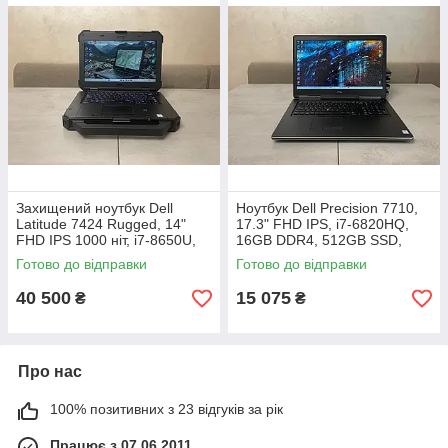
Захищений ноутбук Dell
Ноутбук Dell Precision 7710,
Latitude 7424 Rugged, 14"
17.3" FHD IPS, i7-6820HQ,
FHD IPS 1000 ніт, i7-8650U,
16GB DDR4, 512GB SSD,
16GB, 1TB SSD, AMD Radeon
AMD Radeon R9 M375X 2GB
Готово до відправки
Готово до відправки
RX 540 4GB, стилус, 4G LTE
GDDR5
40 500
15 075
₴
₴
Про нас
100% позитивних з 23 відгуків за рік
Працює з 07.06.2011