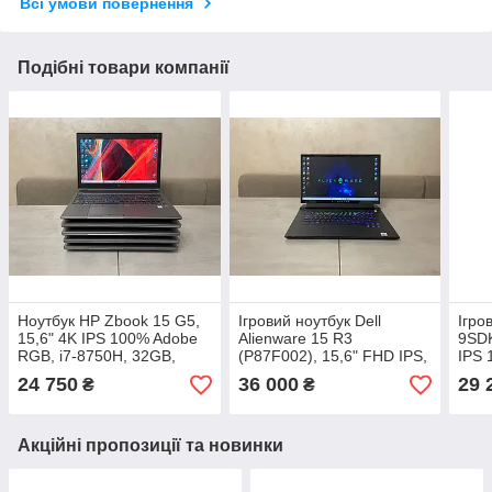
Всі умови повернення
Подібні товари компанії
Ноутбук HP Zbook 15 G5,
Ігровий ноутбук Dell
Ігро
15,6" 4K IPS 100% Adobe
Alienware 15 R3
9SDK
RGB, i7-8750H, 32GB,
(P87F002), 15,6" FHD IPS,
IPS 
512GB SSD, Nvidia P2000
i7-10750H, 16GB, 512GB,
16GB
24 750
36 000
29 
₴
₴
4GB
nVidia GeForce RTX 2070
GeFo
Super 8GB
Акційні пропозиції та новинки