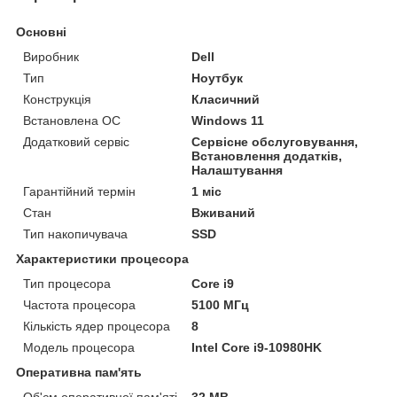
Основні
Виробник
Dell
Тип
Ноутбук
Конструкція
Класичний
Встановлена ОС
Windows 11
Додатковий сервіс
Сервісне обслуговування,
Встановлення додатків,
Налаштування
Гарантійний термін
1 міс
Стан
Вживаний
Тип накопичувача
SSD
Характеристики процесора
Тип процесора
Core i9
Частота процесора
5100 МГц
Кількість ядер процесора
8
Модель процесора
Intel Core i9-10980HK
Оперативна пам'ять
Об'єм оперативної пам'яті
32 MB