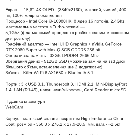
Екран ― 15,6" 4K OLED (3840x2160), матовий, чистий, 400
ніт, 100% колірне охоплення
Процесор - Intel Core i9-10980HK, 8 ядер 16 потоків, 2,4Ghz,
максимальна частота в Turbo-режимі ―
5,1Ghz (флагманський процесор з розблокованим множником
для розгону)
Графічний адаптер ― Intel UHD Graphics + nVidia GeForce
RTX 2080 Super with Max-Q 8GB GDDR6 256 bit
Оперативна пам'ять - 32GB LPDDR4-2666 Mhz
Зберігання даних - 512GB SSD (можлива заміна на ssd диск
більшого об'єму, встановлення ще 2 додаткових)
Зв'язок - Killer Wi-Fi 6 AX1650 + Bluetooth 5.1
Порти : 3 x USB 3.1, Thunderbolt 3, HDMI 2.1, Mini-DisplayPort
1.4, LAN (RJ-45), навушники/мікрофон, Card Reader microSD
Підсвітка клавіатури
WebCam
Корпус - магнієвий сплав з покриттям High-Endurance Clear
Coat, розміри - 360,3 x 276,2 x 17,9-20,5 мм, вага - ~2,5кг