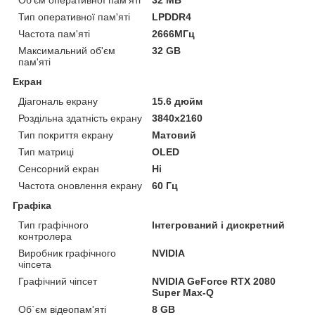
Тип оперативної пам'яті
LPDDR4
Частота пам'яті
2666МГц
Максимальний об'єм
32 GB
пам'яті
Екран
Діагональ екрану
15.6 дюйм
Роздільна здатність екрану
3840x2160
Тип покриття екрану
Матовий
Тип матриці
OLED
Сенсорний екран
Ні
Частота оновлення екрану
60 Гц
Графіка
Тип графічного
Інтегрований і дискретний
контролера
Виробник графічного
NVIDIA
чіпсета
Графічний чіпсет
NVIDIA GeForce RTX 2080
Super Max-Q
Об`єм відеопам'яті
8 GB