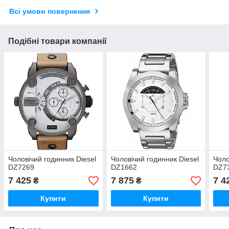
Всі умови повернення
Подібні товари компанії
Чоловічий годинник Diesel
Чоловічий годинник Diesel
Чоло
DZ7269
DZ1662
DZ7
7 425
7 875
7 4
₴
₴
Купити
Купити