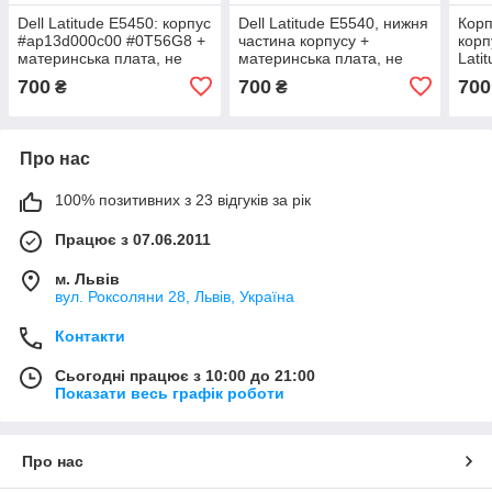
Dell Latitude E5450: корпус
Dell Latitude E5540, нижня
Корп
#ap13d000c00 #0T56G8 +
частина корпусу +
корп
материнська плата, не
материнська плата, не
Lati
робоча, динаміки,
робоча, динаміки,
мате
700
700
700
₴
₴
охолодження та інше
вентилятор, шлейфи та
роб
інше
Про нас
100% позитивних з 23 відгуків за рік
Працює з 07.06.2011
м. Львів
вул. Роксоляни 28, Львів, Україна
Контакти
Сьогодні працює з 10:00 до 21:00
Показати весь графік роботи
Про нас