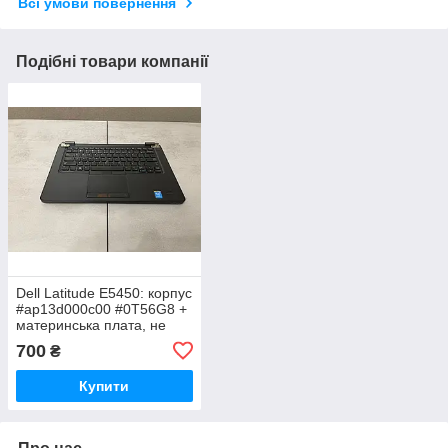
Всі умови повернення
Подібні товари компанії
Dell Latitude E5450: корпус
#ap13d000c00 #0T56G8 +
материнська плата, не
робоча, динаміки,
700
₴
охолодження та інше
Купити