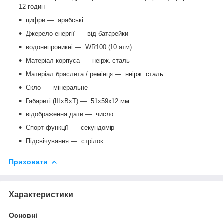
12 годин
цифри — арабські
Джерело енергії ― від батарейки
водонепроникні ― WR100 (10 атм)
Матеріал корпуса ― неірж. сталь
Матеріал браслета / ремінця ―
неірж. сталь
Скло ― мінеральне
Габариті (ШхВхТ) — 51x59x12 мм
відображення дати ― число
Спорт-функції ― секундомір
Підсвічування ― стрілок
Приховати
Характеристики
Основні