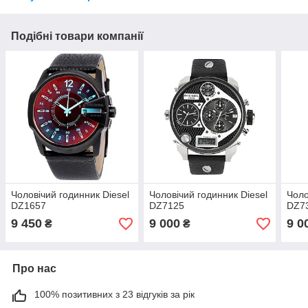
Подібні товари компанії
Чоловічий годинник Diesel
Чоловічий годинник Diesel
Чоло
DZ1657
DZ7125
DZ7
9 450
9 000
9 0
₴
₴
Про нас
100% позитивних з 23 відгуків за рік