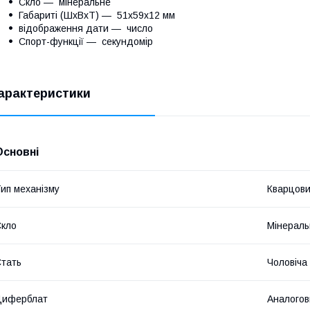
Скло ― мінеральне
Габариті (ШхВхТ) — 51x59x12 мм
відображення дати ― число
Спорт-функції ― секундомір
арактеристики
Основні
ип механізму
Кварцов
кло
Мінераль
тать
Чоловіча
Циферблат
Аналогов