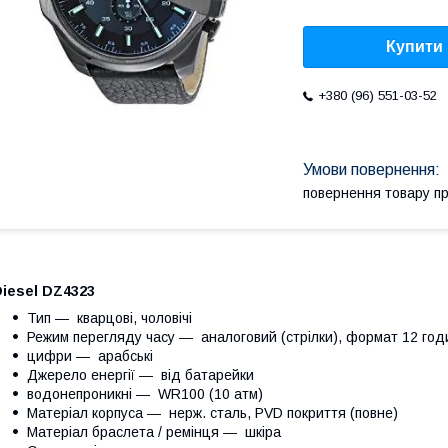
Купити
+380 (96) 551-03-52
повернення товару п
iesel DZ4323
Тип — кварцові, чоловічі
Режим перегляду часу ― аналоговий (стрілки), формат 12 го
цифри — арабські
Джерело енергії ― від батарейки
водонепроникні ― WR100 (10 атм)
Матеріал корпуса ― нерж. сталь, PVD покриття (повне)
Матеріал браслета / ремінця ― шкіра