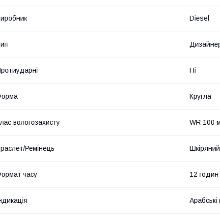
иробник
Diesel
ип
Дизайнер
ротиударні
Ні
Форма
Кругла
лас вологозахисту
WR 100 м
раслет/Ремінець
Шкіряний
ормат часу
12 годин
ндикація
Арабські