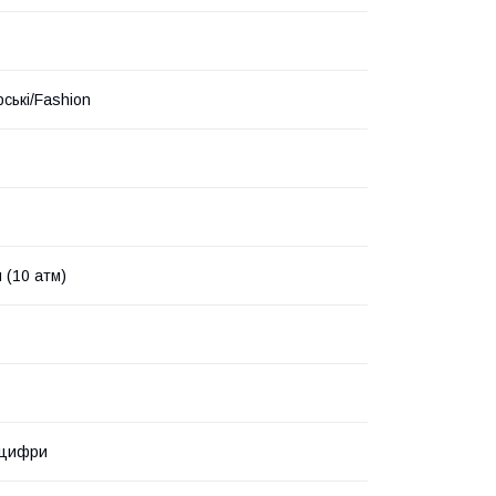
ські/Fashion
 (10 атм)
 цифри