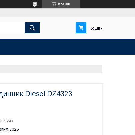
Кошик
Кошик
динник Diesel DZ4323
:
326249
рпня 2026