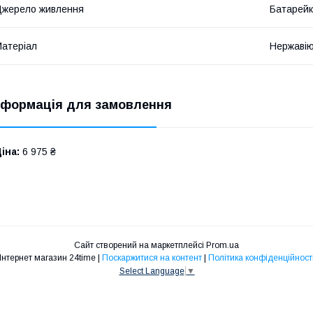
жерело живлення
Батарей
атеріал
Нержавію
нформація для замовлення
іна:
6 975 ₴
Сайт створений на маркетплейсі
Prom.ua
Інтернет магазин 24time |
Поскаржитися на контент
|
Політика конфіденційност
Select Language
▼