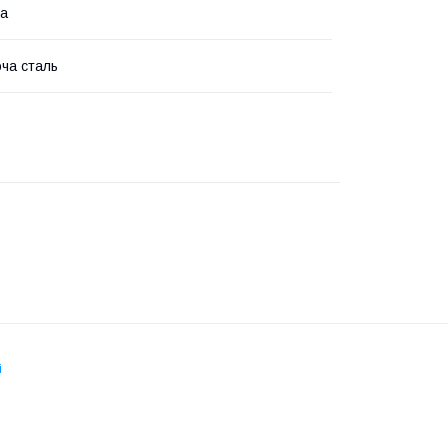
ка
ча сталь
і