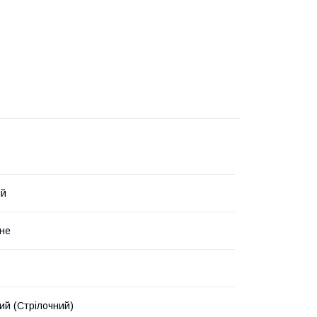
ий
не
ий (Стрілочний)