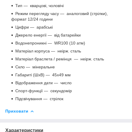
Тип — кварцові, чоловічі
Режим перегляду часу ― аналоговий (стрілки),
формат 12/24 години
Цифри — арабські
Джерело енергії ― від батарейки
Водонепроникні ― WR100 (10 атм)
Матеріал корпуса ― неірж. сталь
Матеріал браслета / ремінця
―
неірж. сталь
Скло ― мінеральне
Габариті (ШхВ) — 45x49 мм
Відображення дати ― число
Спорт-функції ― секундомір
Підсвічування ― стрілок
Приховати
Характеристики