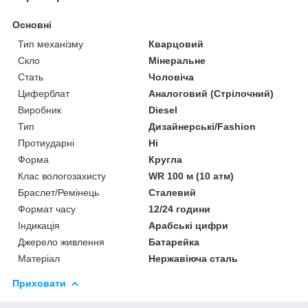
Основні
Тип механізму
Кварцовий
Скло
Мінеральне
Стать
Чоловіча
Циферблат
Аналоговий (Стрілочний)
Виробник
Diesel
Тип
Дизайнерські/Fashion
Протиударні
Ні
Форма
Кругла
Клас вологозахисту
WR 100 м (10 атм)
Браслет/Ремінець
Сталевий
Формат часу
12/24 години
Індикація
Арабські цифри
Джерело живлення
Батарейка
Матеріал
Нержавіюча сталь
Приховати