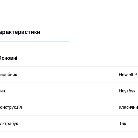
арактеристики
Основні
иробник
Hewlett P
ип
Ноутбук
онструкція
Класичн
льтрабук
Так