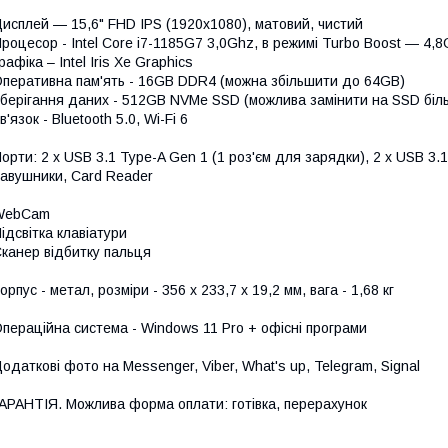
исплей — 15,6" FHD IPS (1920x1080), матовий, чистий
роцесор - Intel Core i7-1185G7 3,0Ghz, в режимі Turbo Boost ― 4,8
рафіка – Intel Iris Xe Graphics
перативна пам'ять - 16GB DDR4 (можна збільшити до 64GB)
берігання даних - 512GB NVMe SSD (можлива замінити на SSD біль
в'язок - Bluetooth 5.0, Wi-Fi 6
орти: 2 x USB 3.1 Type-A Gen 1 (1 роз'єм для зарядки), 2 x USB 3.1
авушники, Card Reader
WebCam
ідсвітка клавіатури
канер відбитку пальця
орпус - метал, розміри - 356 x 233,7 x 19,2 мм, вага - 1,68 кг
пераційна система - Windows 11 Pro + офісні програми
одаткові фото на Messenger, Viber, What's up, Telegram, Signal
АРАНТІЯ. Можлива форма оплати: готівка, пеpерахунок