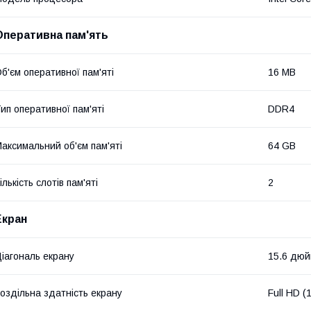
Оперативна пам'ять
б'єм оперативної пам'яті
16 MB
ип оперативної пам'яті
DDR4
аксимальний об'єм пам'яті
64 GB
ількість слотів пам'яті
2
Екран
іагональ екрану
15.6 дю
оздільна здатність екрану
Full HD 