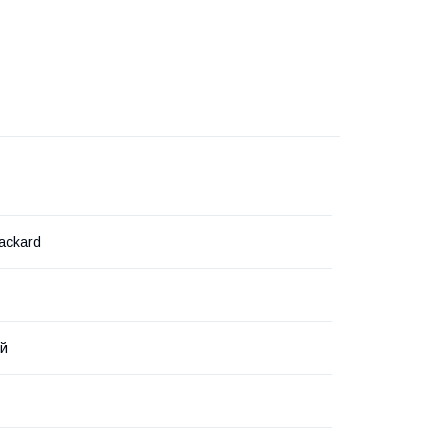
ackard
ий