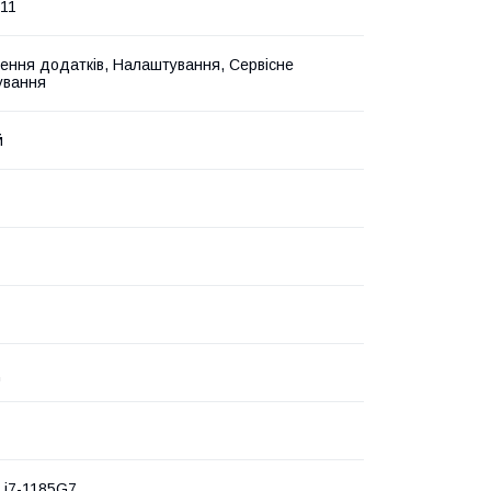
11
ення додатків, Налаштування, Сервісне
ування
й
ц
e i7-1185G7