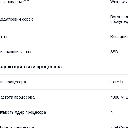
становлена ОС
Windows 
Встановл
одатковий сервіс
обслугов
Стан
Вживани
ип накопичувача
SSD
Характеристики процесора
ип процесора
Core i7
астота процесора
4800 МГ
ількість ядер процесора
4
одель процесора
Intel Cor