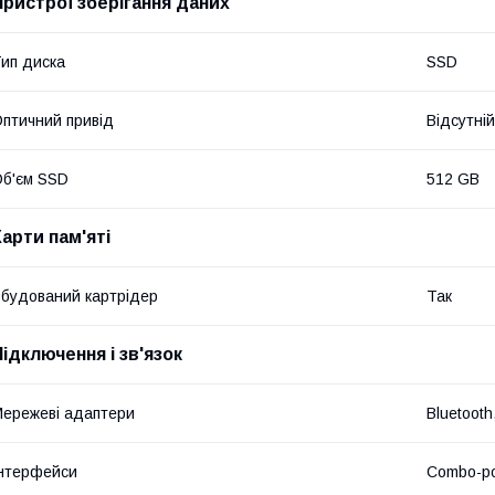
Пристрої зберігання даних
ип диска
SSD
птичний привід
Відсутній
б'єм SSD
512 GB
Карти пам'яті
будований картрідер
Так
Підключення і зв'язок
ережеві адаптери
Bluetooth
нтерфейси
Combo-ро