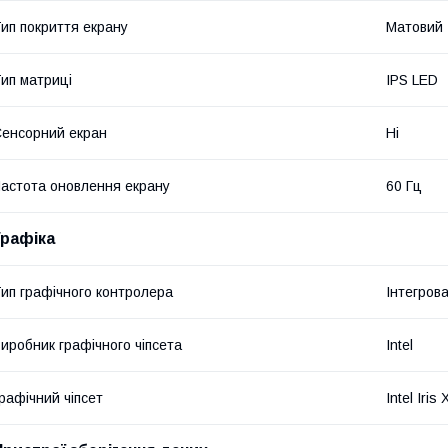
ип покриття екрану
Матовий
ип матриці
IPS LED
енсорний екран
Ні
астота оновлення екрану
60 Гц
Графіка
ип графічного контролера
Інтегров
иробник графічного чіпсета
Intel
рафічний чіпсет
Intel Iris 