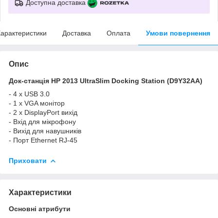
Доступна доставка
арактеристики
Доставка
Оплата
Умови повернення
Опис
Док-станція HP 2013 UltraSlim Docking Station (D9Y32AA)
- 4 x USB 3.0
- 1 x VGA монітор
- 2 x DisplayPort вихід
- Вхід для мікрофону
- Вихід для навушників
- Порт Ethernet RJ-45
Приховати
Характеристики
Основні атрибути