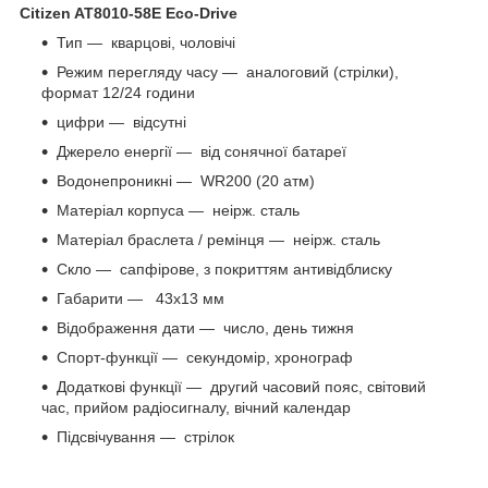
Citizen AT8010-58E Eco-Drive
Тип — кварцові, чоловічі
Режим перегляду часу ― аналоговий (стрілки),
формат 12/24 години
цифри — відсутні
Джерело енергії ― від сонячної батареї
Водонепроникні ― WR200 (20 атм)
Матеріал корпуса ― неірж. сталь
Матеріал браслета / ремінця ― неірж. сталь
Скло ― сапфірове, з покриттям антивідблиску
Габарити ― 43x13 мм
Відображення дати ― число, день тижня
Спорт-функції ― секундомір, хронограф
Додаткові функції ― другий часовий пояс, світовий
час, прийом радіосигналу, вічний календар
Підсвічування ― стрілок