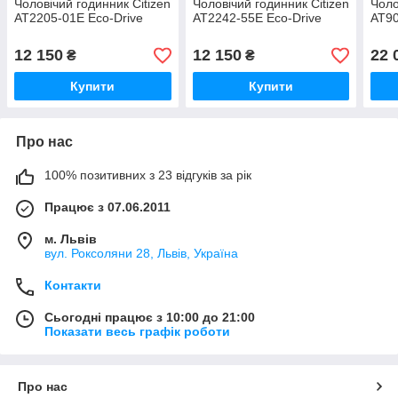
Чоловічий годинник Citizen
Чоловічий годинник Citizen
Чоло
AT2205-01E Eco-Drive
AT2242-55E Eco-Drive
AT90
12 150
12 150
22 
₴
₴
Купити
Купити
Про нас
100% позитивних з 23 відгуків за рік
Працює з 07.06.2011
м. Львів
вул. Роксоляни 28, Львів, Україна
Контакти
Сьогодні працює з 10:00 до 21:00
Показати весь графік роботи
Про нас