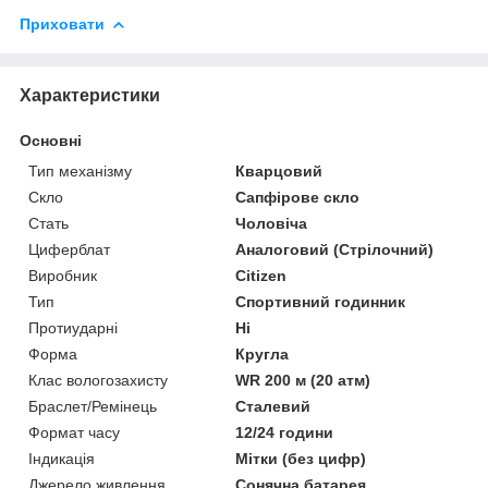
Приховати
Характеристики
Основні
Тип механізму
Кварцовий
Скло
Сапфірове скло
Стать
Чоловіча
Циферблат
Аналоговий (Стрілочний)
Виробник
Citizen
Тип
Спортивний годинник
Протиударні
Ні
Форма
Кругла
Клас вологозахисту
WR 200 м (20 атм)
Браслет/Ремінець
Сталевий
Формат часу
12/24 години
Індикація
Мітки (без цифр)
Джерело живлення
Сонячна батарея