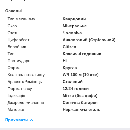
Основні
Тип механізму
Кварцовий
Скло
Мінеральне
Стать
Чоловіча
Циферблат
Аналоговий (Стрілочний)
Виробник
Citizen
Тип
Класичні годинник
Протиударні
Ні
Форма
Кругла
Клас вологозахисту
WR 100 м (10 атм)
Браслет/Ремінець
Сталевий
Формат часу
12/24 години
Індикація
Мітки (без цифр)
Джерело живлення
Сонячна батарея
Матеріал
Нержавіюча сталь
Приховати