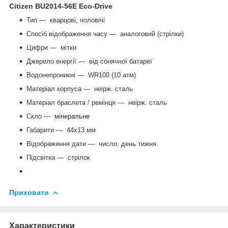
Citizen BU2014-56E Eco-Drive
Тип — кварцові, чоловічі
Спосіб відображення часу ― аналоговий (стрілки)
Цифри — мітки
Джерело енергії ― від сонячної батареї
Водонепроникні ― WR100 (10 атм)
Матеріал корпуса ― неірж. сталь
Матеріал браслета / ремінця ―
неірж. сталь
Скло ―
мінеральне
Габарити ― 44x13 мм
Відображення дати ― число, день тижня
Підсвітка ― стрілок
Приховати
Характеристики