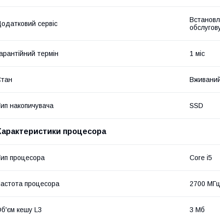
Встановл
одатковий сервіс
обслугов
арантійний термін
1 міс
Стан
Вживани
ип накопичувача
SSD
Характеристики процесора
ип процесора
Core i5
астота процесора
2700 МГ
б'єм кешу L3
3 Мб