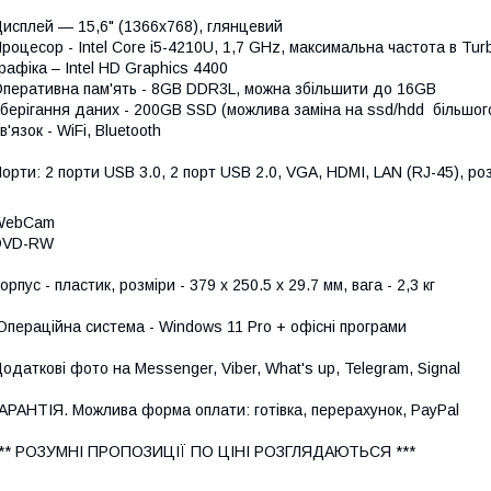
исплей — 15,6" (1366x768), глянцевий
роцесор - Intel Core i5-4210U, 1,7 GHz, максимальна частота в Tur
рафіка – Intel HD Graphics 4400
перативна пам'ять - 8GB DDR3L, можна збільшити до 16GB
берігання даних - 200GB SSD (можлива заміна на ssd/hdd більшог
в'язок - WiFi, Bluetooth
орти: 2 порти USB 3.0, 2 порт USB 2.0, VGA, HDMI, LAN (RJ-45), ро
WebCam
DVD-RW
орпус - пластик, розміри - 379 x 250.5 x 29.7 мм, вага - 2,3 кг
пераційна система - Windows 11 Pro + офісні програми
одаткові фото на Messenger, Viber, What's up, Telegram, Signal
АРАНТІЯ. Можлива форма оплати: готівка, перерахунок, PayPal
*** РОЗУМНІ ПРОПОЗИЦІЇ ПО ЦІНІ РОЗГЛЯДАЮТЬСЯ ***