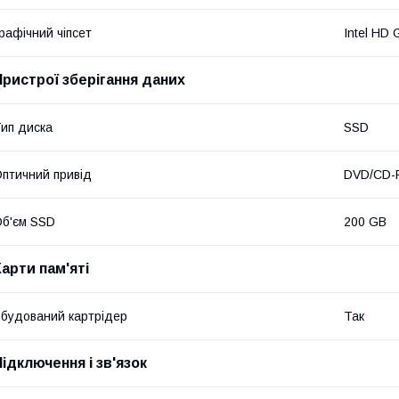
рафічний чіпсет
Intel HD 
Пристрої зберігання даних
ип диска
SSD
птичний привід
DVD/CD
б'єм SSD
200 GB
Карти пам'яті
будований картрідер
Так
Підключення і зв'язок