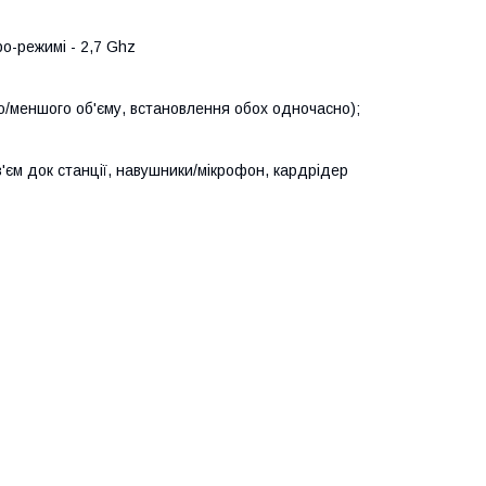
bo-режимі - 2,7 Ghz
о/меншого об'єму, встановлення обох одночасно);
з'єм док станції, навушники/мікрофон, кардрідер