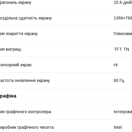
іагональ екрану
15.6 дю
оздільна здатність екрану
1366×76
ип покриття екрану
Глянсови
ип матриці
TFT TN
енсорний екран
Ні
астота оновлення екрану
60 Гц
Графіка
ип графічного контролера
Інтегров
иробник графічного чіпсета
Intel