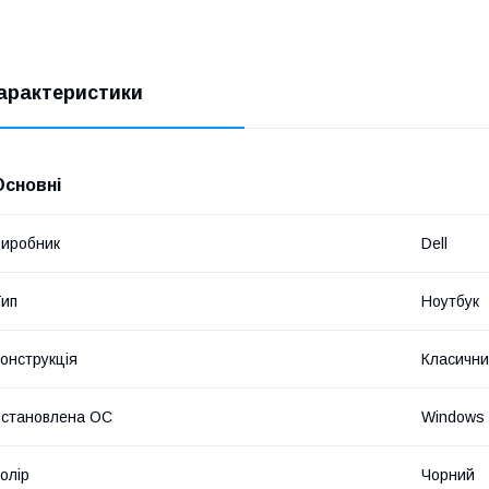
арактеристики
Основні
иробник
Dell
ип
Ноутбук
онструкція
Класичн
становлена ОС
Windows 
олір
Чорний