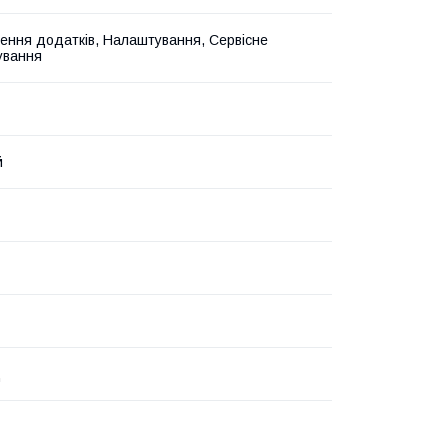
ення додатків, Налаштування, Сервісне
ування
й
ц