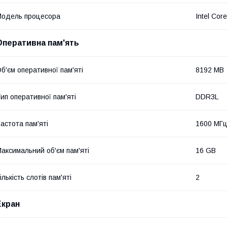
одель процесора
Intel Cor
Оперативна пам'ять
б'єм оперативної пам'яті
8192 MB
ип оперативної пам'яті
DDR3L
астота пам'яті
1600 МГ
аксимальний об'єм пам'яті
16 GB
ількість слотів пам'яті
2
Екран