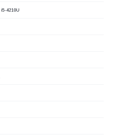
e i5-4210U
ц