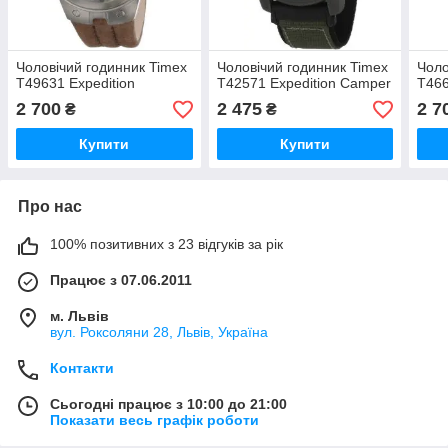
Чоловічий годинник Timex
Чоловічий годинник Timex
Чоло
T49631 Expedition
T42571 Expedition Camper
T466
2 700
2 475
2 7
₴
₴
Купити
Купити
Про нас
100% позитивних з 23 відгуків за рік
Працює з 07.06.2011
м. Львів
вул. Роксоляни 28, Львів, Україна
Контакти
Сьогодні працює з 10:00 до 21:00
Показати весь графік роботи