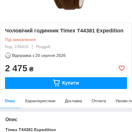
Чоловічий годинник Timex T44381 Expedition
Під замовлення
Код: 235415
Роздріб
Відправка з
20 серпня 2026
2 475
₴
Купити
Опис
Характеристики
Доставка
Оплата
Умови п
Опис
Timex T44381 Expedition