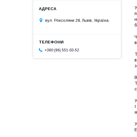
У
п
н
вул. Роксоляни 28, Львів, Україна
б
Ч
в
+380 (96) 551-03-52
Т
в
з
В
Т
с
У
І
я
У