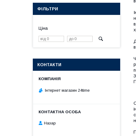
в
ФІЛЬТРИ
І
н
в
Ціна
х
Д
в
Ч
р
КОНТАКТИ
п
З
П
Інтернет магазин 24time
С
і
с
н
Назар
П