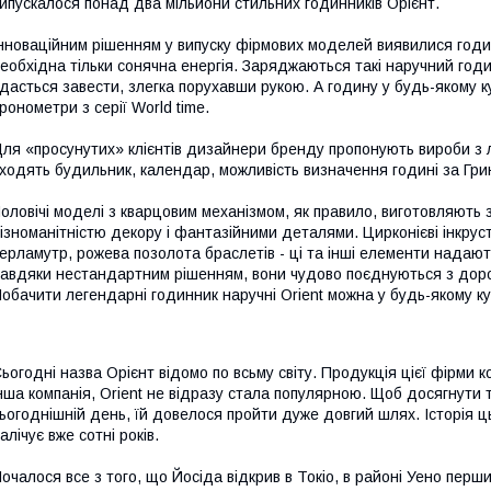
ипускалося понад два мільйони стильних годинників Орієнт.
нноваційним рішенням у випуску фірмових моделей виявилися годинн
еобхідна тільки сонячна енергія.
Заряджаються такі наручний годи
дасться завести, злегка порухавши рукою.
А годину у будь-якому к
ронометри з серії World time.
ля «просунутих» клієнтів дизайнери бренду пропонують вироби з 
ходять будильник, календар, можливість визначення годині за Гринві
оловічі моделі з кварцовим механізмом, як правило, виготовляють зі
ізноманітністю декору і фантазійними деталями.
Цирконієві інкру
ерламутр, рожева позолота браслетів - ці та інші елементи надают
авдяки нестандартним рішенням, вони чудово поєднуються з доро
обачити легендарні годинник наручні Orient можна у будь-якому кут
ьогодні назва Орієнт відомо по всьму світу.
Продукція цієї фірми 
нша компанія, Orient не відразу стала популярною.
Щоб досягнути т
ьогоднішній день, їй довелося пройти дуже довгий шлях.
Історія 
алічує вже сотні років.
очалося все з того, що Йосіда відкрив в Токіо, в районі Уено перш