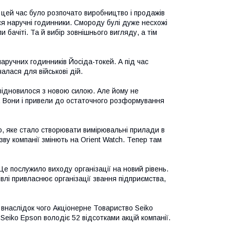
 цей час було розпочато виробництво і продажів
ся наручні годинники.
Смороду булі дуже несхожі
ли бачіті.
Та й вибір зовнішнього вигляду, а тім
наручних годинників Йосіда-токей.
А під час
алася для військові дій.
в відновилося з новою силою.
Але йому не
.
Вони і привели до остаточного розформування
о, яке стало створювати вимірювальні прилади в
зву компанії змінють на Orient Watch.
Тепер там
Це послужило виходу організації на новий рівень.
гівлі привласнює організації звання підприємства,
,
внаслідок чого Акціонерне Товариство
Seiko
я
Seiko Epson
володіє 52 відсотками акцій компанії.