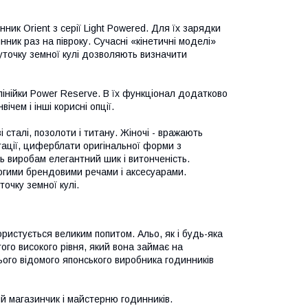
ик Orient з серії Light Powered.
Для їх зарядки
нник раз на півроку.
Сучасні «кінетичні моделі»
уточку земної кулі дозволяють визначити
лінійки Power Reserve.
В їх функціонал додатково
чем і інші корисні опції.
 сталі, позолоти і титану.
Жіночі - вражають
стації, циферблати оригінальної форми з
ь виробам елегантний шик і витонченість.
гими брендовими речами і аксесуарами.
очку земної кулі.
користується великим попитом.
Альо, як і будь-яка
ого високого рівня, який вона займає на
цього відомого японського виробника годинників
ий магазинчик і майстерню годинників.