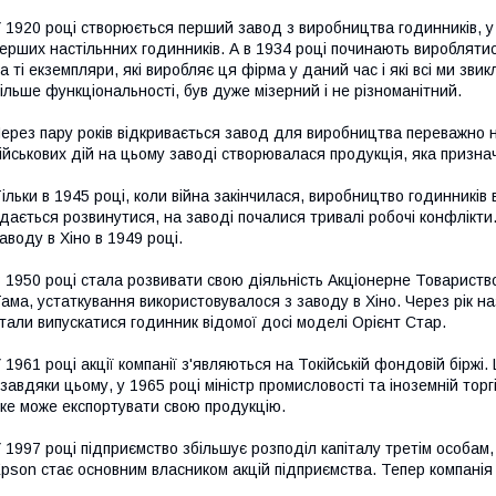
 1920 році створюється перший завод з виробництва годинників, у
ерших настільнних годинників.
А в 1934 році починають виробляти
а ті екземпляри, які виробляє ця фірма у даний час і які всі ми звик
ільше функціональності, був дуже мізерний і не різноманітний.
ерез пару років відкривається завод для виробництва переважно 
ійськових дій на цьому заводі створювалася продукція, яка признач
ільки в 1945 році, коли війна закінчилася, виробництво годинникі
дається розвинутися, на заводі почалися тривалі робочі конфлікти
аводу в Хіно в 1949 році.
 1950 році стала розвивати свою діяльність Акціонерне Товариств
ама, устаткування використовувалося з заводу в Хіно.
Через рік на
тали випускатися годинник відомої досі моделі Орієнт Стар.
 1961 році акції компанії з'являються на Токійській фондовій біржі.
 завдяки цьому, у 1965 році міністр промисловості та іноземній тор
ке може експортувати свою продукцію.
 1997 році підприємство збільшує розподіл капіталу третім особам
Epson
стає основним власником акцій підприємства.
Тепер компані