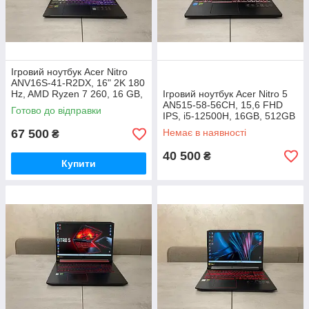
Ігровий ноутбук Acer Nitro
ANV16S-41-R2DX, 16" 2K 180
Hz, AMD Ryzen 7 260, 16 GB,
Ігровий ноутбук Acer Nitro 5
1 TB, NVidia GeForce RTX
AN515-58-56CH, 15,6 FHD
Готово до відправки
5070 8 GB
IPS, i5-12500H, 16GB, 512GB
SSD+500GB HDD, nVidia
67 500
Немає в наявності
₴
GeForce RTX 4050 6GB
40 500
₴
Купити