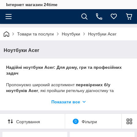
Інтернет магазин 24time
Товари та послуги
Ноутбуки
Ноутбуки Acer
Ноутбуки Acer
Надійні ноутбуки Acer: Для дому, гри та професійних
задач
Пропонуємо широкий асортимент
перевірених б/у
ноутбуків Acer
, які пройшли ретельну діагностику та
підготовку. Наша команда спеціалізується на техніці з
Показати все
доведеною продуктивністю:
Acer Aspire
: Лінійка для дому та офісу — доступний
вибір для повсякденних завдань, навчання та розваг.
Сортування
0
Фільтри
Acer Nitro
: Потужні ігрові моделі та мобільні робочі
станції для 3D-графіки, інжинірингу (SolidWorks) та
вимогливих ігор.